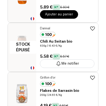
5.89 €
6.93 €
Ajouter au panier
Danival
Chili Au Seitan bio
STOCK
630g
| 10.43 €/Kg
ÉPUISÉ
5.58 €
6.57 €
Me notifier
Grillon d’or
Flakes de Sarrasin bio
200g
| 24.65 €/Kg
4.19 €
4.93 €