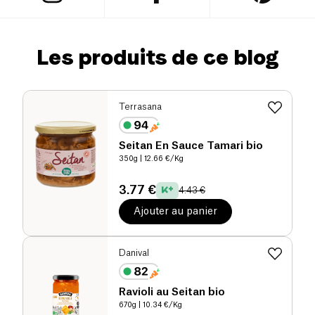
Les produits de ce blog
Terrasana
Seitan En Sauce Tamari bio
350g
| 12.66 €/Kg
3.77 €
4.43 €
Ajouter au panier
Danival
Ravioli au Seitan bio
670g
| 10.34 €/Kg