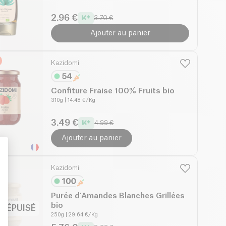
2.96 €
3.70 €
Ajouter au panier
Kazidomi
Confiture Fraise 100% Fruits bio
310g
| 14.48 €/Kg
3.49 €
4.99 €
Ajouter au panier
Kazidomi
: Personalize Your Options
Purée d'Amandes Blanches Grillées
bio
K ÉPUISÉ
250g
| 29.64 €/Kg