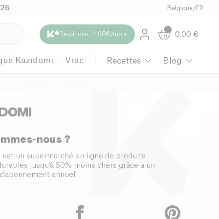
026
Belgique
/
FR
0.00
€
Rejoindre · 4.90€/mois
que Kazidomi
Vrac
Recettes
Blog
ommes-nous ?
 est un supermarché en ligne de produits
 durables jusqu’à 50% moins chers grâce à un
d’abonnement annuel.