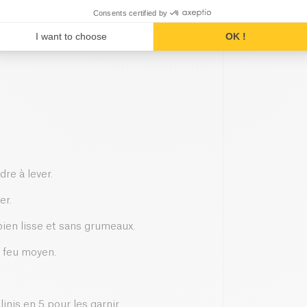
Consents certified by
I want to choose
OK !
dre à lever.
er.
 bien lisse et sans grumeaux.
à feu moyen.
inis en 5 pour les garnir.