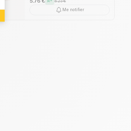
5.76 €
8.23 €
Me notifier