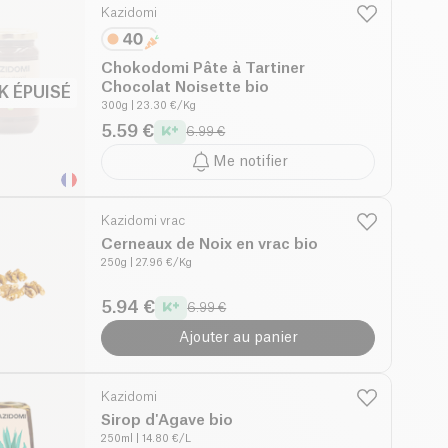
Kazidomi
Chokodomi Pâte à Tartiner
Chocolat Noisette bio
K ÉPUISÉ
300g
| 23.30 €/Kg
5.59 €
6.99 €
Me notifier
Kazidomi vrac
Cerneaux de Noix en vrac bio
250g
| 27.96 €/Kg
5.94 €
6.99 €
Ajouter au panier
Kazidomi
Sirop d'Agave bio
250ml
| 14.80 €/L