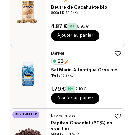
Beurre de Cacahuète bio
500g
| 12.52 €/Kg
4.87 €
6.95 €
Ajouter au panier
Danival
Sel Marin Altantique Gros bio
1Kg
| 2.10 €/Kg
1.79 €
2.10 €
Ajouter au panier
BESTSELLER
Kazidomi vrac
Pépites Chocolat (60%) en
vrac bio
500g
| 28.98 €/Kg