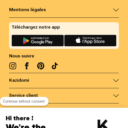
Mentions légales
Téléchargez notre app
Nous suivre
Kazidomi
Service client
Continue without consent
Nous contacter
Hi there !
We're the
Belgique
/
FR