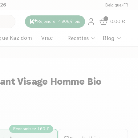
026
Belgique
/
FR
0.00
€
Rejoindre · 4.90€/mois
que Kazidomi
Vrac
Recettes
Blog
yant Visage Homme Bio
Economisez 1.60 €