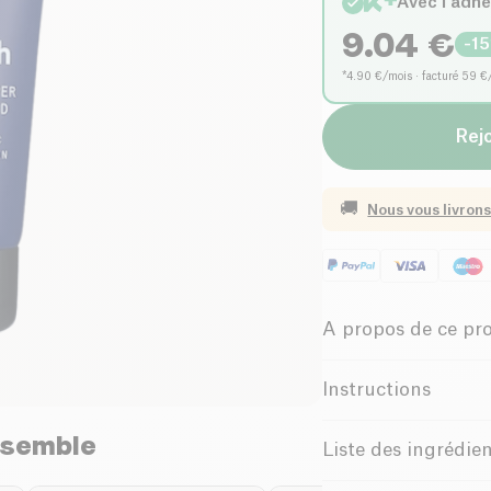
Avec l'adh
9.04
€
-
15
*4.90 €/mois · facturé 59 €
Rejo
🚚
Nous vous livrons
A propos de ce pr
Vegan
Bi
Instructions
Utilisation
nsemble
Le
Gel Nettoyant 
Liste des ingrédie
idéale pour les homm
Aqua, Aloe Barbadens