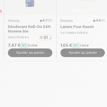
Weleda
4.7
(
10
)
Bambaw
4.6
(
11
)
Déodorant Roll-On 24H
Lames Pour Rasoir
Homme bio
5 x 5 Unités
| 0.05 €/u
50ml
| 175.80 €/L
7.47 €
1.05 €
8.79 €
1.50 €
Ajouter au panier
Ajouter au panier