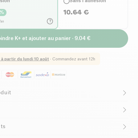
ésion*
Sans l'adhésion
10.64
€
%
?
/an
indre K+ et ajouter au panier · 9.04 €
 à partir du
lundi 10 août
·
Commandez avant 12h
oduit
ologique
Végétarien
Visage Homme
d'
Urtekram
est une solution de soin
nts
es qui recherchent un nettoyage efficace tout en
is Leaf Extract*, Sodium Coco-Sulfate, Lauryl Glucoside,