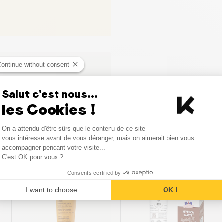
Continue without consent
ci
Salut c'est nous...
les Cookies !
Consent Management Platform
On a attendu d'être sûrs que le contenu de ce site
Axeptio consent
vous intéresse avant de vous déranger, mais on aimerait bien vous
Produits similaires
accompagner pendant votre visite...
C'est OK pour vous ?
Consents certified by
PROMO
I want to choose
OK !