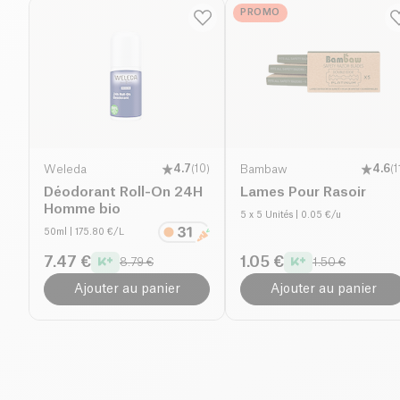
PROMO
Weleda
4.7
(
10
)
Bambaw
4.6
(
1
Déodorant Roll-On 24H
Lames Pour Rasoir
Homme bio
5 x 5 Unités
| 0.05 €/u
50ml
| 175.80 €/L
7.47 €
1.05 €
8.79 €
1.50 €
Ajouter au panier
Ajouter au panier