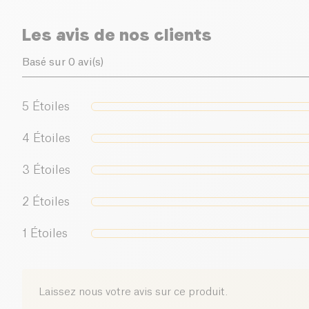
Les avis de nos clients
Basé sur 0 avi(s)
5
Étoiles
4
Étoiles
3
Étoiles
2
Étoiles
1
Étoiles
Laissez nous votre avis sur ce produit.