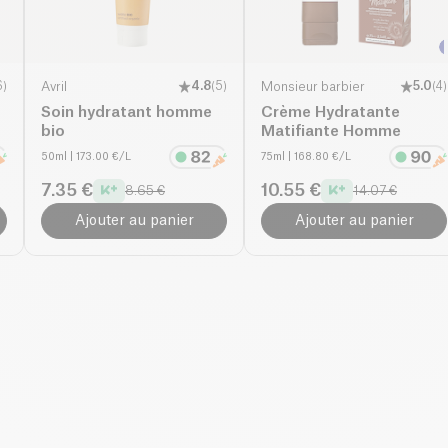
6
)
Avril
4.8
(
5
)
Monsieur barbier
5.0
(
4
)
Soin hydratant homme
Crème Hydratante
bio
Matifiante Homme
50ml
| 173.00 €/L
75ml
| 168.80 €/L
7.35 €
10.55 €
8.65 €
14.07 €
Ajouter au panier
Ajouter au panier