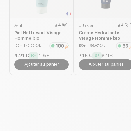
Avril
4.9
(
9
)
Urtekram
4.6
(
1
Gel Nettoyant Visage
Crème Hydratante
Homme bio
Visage Homme bio
100ml
| 49.50 €/L
150ml
| 56.07 €/L
4.21 €
7.15 €
4.95 €
8.41 €
Ajouter au panier
Ajouter au panier