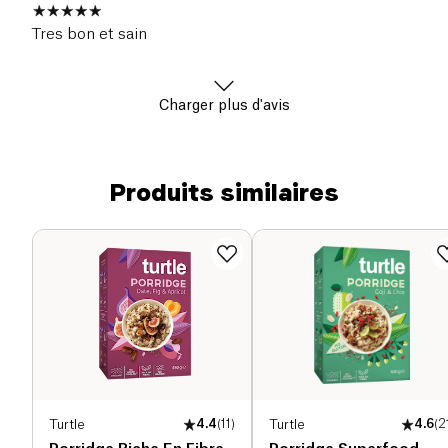
Tres bon et sain
Charger plus d'avis
Produits similaires
Turtle
4.4
(
11
)
Turtle
4.6
(
2