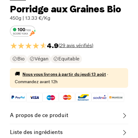
Porridge aux Graines Bio
450g
| 13.33 €/Kg
4.9
(
29 avis vérifiés
)
Bio
Végan
Equitable
🚚
Nous vous livrons à partir du
jeudi 13 août
·
Commandez avant 12h
A propos de ce produit
Vegan
Sans lactose (ingrédients)
Liste des ingrédients