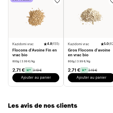
consomme aussi bien le matin qu’à l'heure du
Sel (g)
0.01 g
goûter.
Kazidomi vrac
4.8
(
155
)
Kazidomi vrac
5.0
(
8
Flocons d'Avoine Fin en
Gros Flocons d'avoine
vrac bio
en vrac bio
800g
| 3.99 €/Kg
800g
| 3.99 €/Kg
2.71 €
2.71 €
3.19 €
3.19 €
Ajouter au panier
Ajouter au panier
Les avis de nos clients