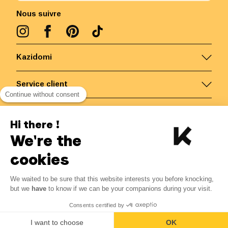
Nous suivre
Kazidomi
Service client
Continue without consent
Nous contacter
Hi there !
We're the
Belgique
/
FR
Paiements sécurisés via
cookies
We waited to be sure that this website interests you before knocking,
5.10
€
-
15
%
?
6.00
€
but we
have
to know if we can be your companions during your visit.
Economisez 0.90 € avec K+
© Kazidomi
2026
BE-BIO-03
Consents certified by
Tous droits réservés
Ajouter au panier
I want to choose
OK