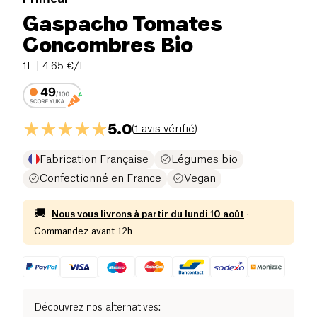
Gaspacho Tomates
Concombres Bio
1L
| 4.65 €/L
5.0
(
1 avis vérifié
)
Fabrication Française
Légumes bio
Confectionné en France
Vegan
🚚
Nous vous livrons à partir du
lundi 10 août
·
Commandez avant 12h
Découvrez nos alternatives
: