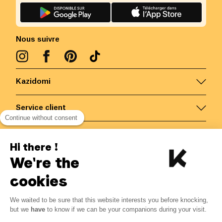
Nous suivre
Kazidomi
Service client
Continue without consent
Nous contacter
Hi there !
We're the
Belgique
/
FR
Paiements sécurisés via
cookies
We waited to be sure that this website interests you before knocking,
3.95
€
-
15
%
?
4.65
€
but we
have
to know if we can be your companions during your visit.
Economisez 0.70 € avec K+
© Kazidomi
2026
BE-BIO-03