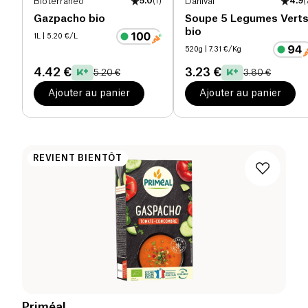
Bioterraneo
5.0
(
1
)
Danival
4.9
(
Gazpacho bio
Soupe 5 Legumes Vert
bio
1L
| 5.20 €/L
520g
| 7.31 €/Kg
4.42 €
3.23 €
5.20 €
3.80 €
Ajouter au panier
Ajouter au panier
REVIENT BIENTÔT
Priméal