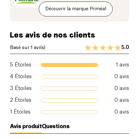
Glucides (g)
2.5 g
Découvrir la marque Priméal
dont sucres (g)
2.3 g
Les avis de nos clients
Fibres alimentaires (g)
0.8 g
5.0
Basé sur 1 avi(s)
Protéines (g)
0.5 g
5
Étoiles
1
avis
Sel (g)
0.69 g
4
Étoiles
0
avis
3
Étoiles
0
avis
2
Étoiles
0
avis
1
Étoiles
0
avis
Avis produit
Questions