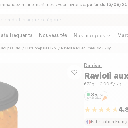
mmandez maintenant, nous vous livrons
à partir du 13/08/2
ats fréquents
Nouveautés
Mar
Nos marques
t soupes Bio
Plats préparés Bio
Ravioli aux Legumes Bio 670g
Danival
Ravioli au
670g
| 10.00 €/Kg
4.
Fabrication Franç