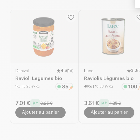
Danival
4.6
(
18
)
Luce
3.0
(
Ravioli Legumes bio
Raviolis Légumes bio
1Kg
| 8.25 €/Kg
400g
| 10.63 €/Kg
7.01 €
3.61 €
8.25 €
4.25 €
Ajouter au panier
Ajouter au panier