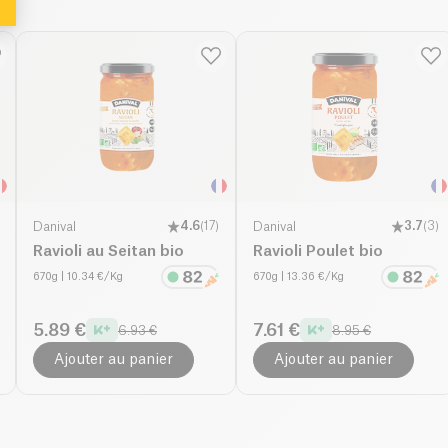
Danival
4.6
(
17
)
Danival
3.7
(
3
)
Ravioli au Seitan bio
Ravioli Poulet bio
670g
| 10.34 €/Kg
670g
| 13.36 €/Kg
5.89 €
7.61 €
6.93 €
8.95 €
Ajouter au panier
Ajouter au panier