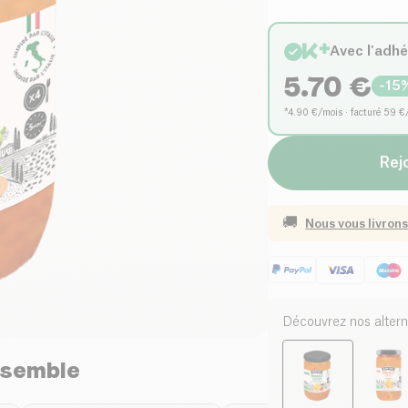
Avec l'adh
5.70
€
-
15
*4.90 €/mois · facturé 59 €
Rejo
🚚
Nous vous livrons
Découvrez nos altern
nsemble