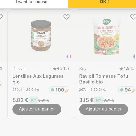
I want to choose
OK !
2
)
Danival
4.5
(
13
)
Soy
4.9
(
15
)
Lentilles Aux Légumes
Ravioli Tomates Tofu
bio
Basilic bio
525g
| 11.26 €/Kg
267g
| 13.90 €/Kg
5.02 €
3.15 €
5.91 €
3.71 €
Ajouter au panier
Ajouter au panier