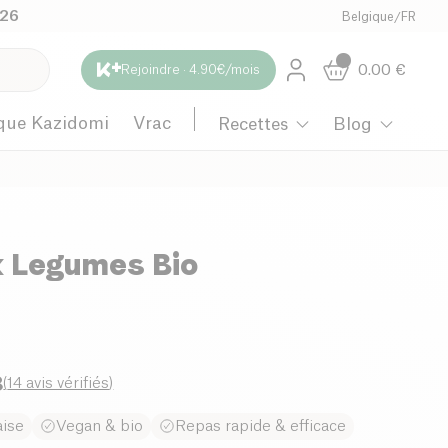
026
Belgique
/
FR
0.00
€
Rejoindre · 4.90€/mois
que Kazidomi
Vrac
Recettes
Blog
x Legumes Bio
8
(
14 avis vérifiés
)
aise
Vegan & bio
Repas rapide & efficace