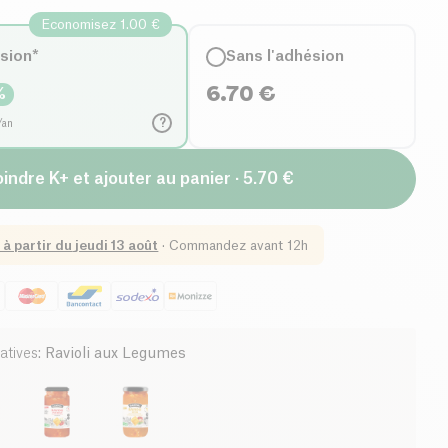
Economisez 1.00 €
ésion*
Sans l'adhésion
6.70
€
%
?
/an
indre K+ et ajouter au panier · 5.70 €
 à partir du
jeudi 13 août
·
Commandez avant 12h
atives
:
Ravioli aux Legumes