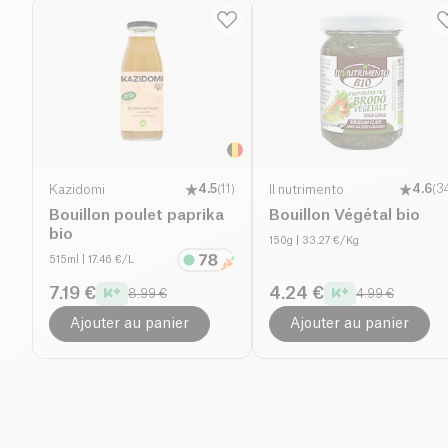
Kazidomi
4.5
(
11
)
Il nutrimento
4.6
(
3
Bouillon poulet paprika
Bouillon Végétal bio
bio
150g
| 33.27 €/Kg
515ml
| 17.46 €/L
7.19 €
4.24 €
8.99 €
4.99 €
Ajouter au panier
Ajouter au panier