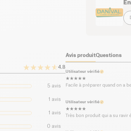
En
oeufs, lait, fruits à 
dont acides gras satur
Au four : faire gratin
Possibles traces d'
Après ouverture, à co
sésame
,
Lait
,
Fruit
Glucides (g)
dont sucres (g)
Fibres alimentaires (g)
Avis produit
Questions
Protéines (g)
4.8
Utilisateur vérifié
Sel (g)
Facile à préparer quand on a bes
5
avis
1
avis
Utilisateur vérifié
1
avis
Très bon produit qui a su ravi
0
avis