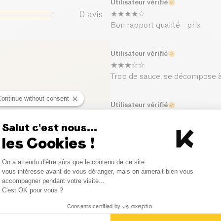
Utilisateur vérifié
0
avis
Bon rapport qualité - prix.
Utilisateur vérifié
Trop de sauce, se décompose à
Continue without consent
Utilisateur vérifié
Salut c'est nous...
très bonnes, ça faisait longtem
ci
les Cookies !
Consent Management Platform
On a attendu d'être sûrs que le contenu de ce site
Axeptio consent
vous intéresse avant de vous déranger, mais on aimerait bien vous
accompagner pendant votre visite...
C'est OK pour vous ?
Consents certified by
Produits similaires