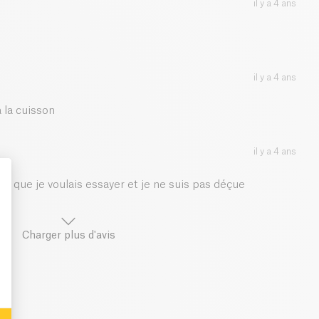
il y a 4 ans
il y a 4 ans
 la cuisson
il y a 4 ans
ps que je voulais essayer et je ne suis pas déçue
: Personalize Your Options
Charger plus d'avis