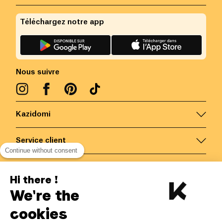
Téléchargez notre app
Nous suivre
Kazidomi
Service client
Continue without consent
Nous contacter
Hi there !
We're the
Belgique
/
FR
Paiements sécurisés via
cookies