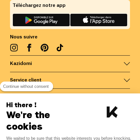
Téléchargez notre app
Nous suivre
Kazidomi
Service client
Continue without consent
Nous contacter
Hi there !
We're the
Belgique
/
FR
Paiements sécurisés via
cookies
We waited to be sure that this website interests you before knocking,
19.08
€
-
15
%
?