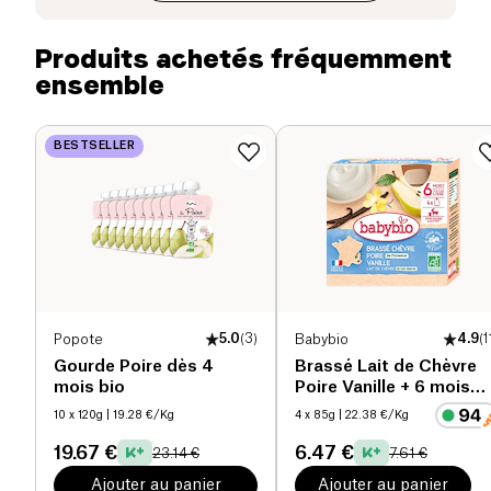
jeune âge.
dont sucres (g)
12.5 g
Produits achetés fréquemment
ensemble
Fibres alimentaires (g)
2.1 g
Protéines (g)
0.8 g
BESTSELLER
Sel (g)
0 g
Popote
5.0
(
3
)
Babybio
4.9
(
1
Gourde Poire dès 4
Brassé Lait de Chèvre
mois bio
Poire Vanille + 6 mois
bio
10 x 120g
| 19.28 €/Kg
4 x 85g
| 22.38 €/Kg
19.67 €
6.47 €
23.14 €
7.61 €
Ajouter au panier
Ajouter au panier