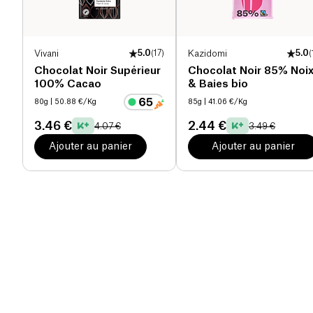
Vivani
5.0
(
17
)
Kazidomi
5.0
(
Chocolat Noir Supérieur
Chocolat Noir 85% Noi
100% Cacao
& Baies bio
80g
| 50.88 €/Kg
85g
| 41.06 €/Kg
3.46 €
2.44 €
4.07 €
3.49 €
Ajouter au panier
Ajouter au panier