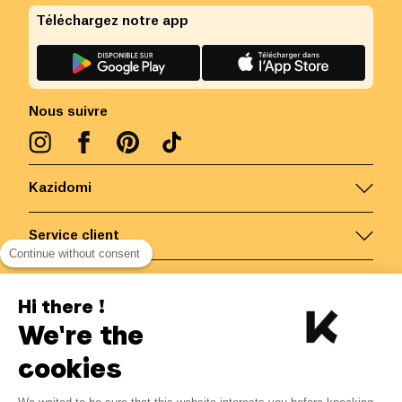
Téléchargez notre app
Nous suivre
Kazidomi
Service client
Continue without consent
Nous contacter
Hi there !
We're the
Belgique
/
FR
Paiements sécurisés via
cookies