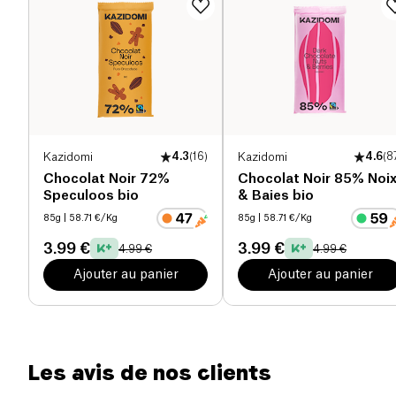
chocolat noir de Bonneterre est un choix exquis.
Plongez dans un moment de pur délice chocolaté
Sel (g)
0.01 g
et laissez-vous séduire par la qualité et la saveur
exceptionnelles de cette tablette de chocolat noir.
Kazidomi
4.3
(
16
)
Kazidomi
4.6
(
8
Chocolat Noir 72%
Chocolat Noir 85% Noi
Speculoos bio
& Baies bio
85g
| 58.71 €/Kg
85g
| 58.71 €/Kg
3.99 €
3.99 €
4.99 €
4.99 €
Ajouter au panier
Ajouter au panier
Les avis de nos clients