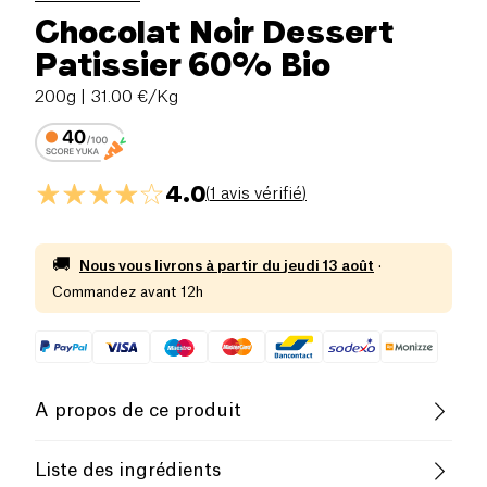
Chocolat Noir Dessert
Patissier 60% Bio
200g
| 31.00 €/Kg
4.0
(
1 avis vérifié
)
🚚
Nous vous livrons à partir du
jeudi 13 août
·
Commandez avant 12h
A propos de ce produit
Pauvre en sel
Biologique
Liste des ingrédients