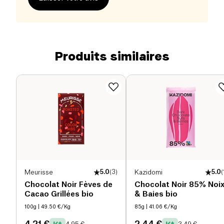
Produits similaires
Meurisse
5.0
(
3
)
Kazidomi
5.0
(
Chocolat Noir Fèves de
Chocolat Noir 85% Noi
Cacao Grillées bio
& Baies bio
100g
| 49.50 €/Kg
85g
| 41.06 €/Kg