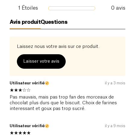
Sel (g)
1
Étoiles
0
0.41 g
avis
Avis produit
Questions
Laissez nous votre avis sur ce produit.
Laisser votre avis
Utilisateur vérifié
il y a 3 mois
Pas mauvais, mais pas trop fan des morceaux de
chocolat plus durs que le biscuit. Choix de farines
interessant et goux pas trop sucré.
Utilisateur vérifié
il y a 9 mois