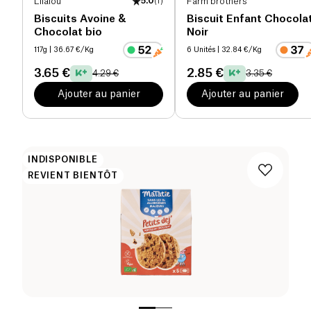
Lilalou
5.0
(
1
)
Farm brothers
Biscuits Avoine &
Biscuit Enfant Chocola
Chocolat bio
Noir
117g
| 36.67 €/Kg
6 Unités
| 32.84 €/Kg
3.65 €
2.85 €
4.29 €
3.35 €
Ajouter au panier
Ajouter au panier
INDISPONIBLE
REVIENT BIENTÔT