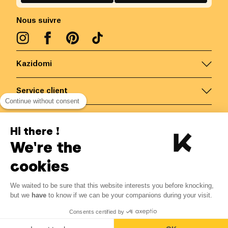
Nous suivre
Kazidomi
Service client
Continue without consent
Nous contacter
Hi there !
We're the
Belgique
/
FR
Paiements sécurisés via
cookies
-10%
We waited to be sure that this website interests you before knocking,
Du 06/08 au 30/09
but we
have
to know if we can be your companions during your visit.
7.16 €
7.95 €
© Kazidomi
2026
BE-BIO-03
Consents certified by
Tous droits réservés
Ajouter au panier