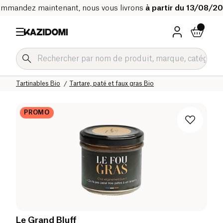
mmandez maintenant, nous vous livrons
à partir du 13/08/2
Accueil
Notre catalogue bio
Epicerie salée Bio
Snacks salés et apéritifs Bio
Tartinables Bio
Tartare, paté et faux gras Bio
PROMO
Le Grand Bluff