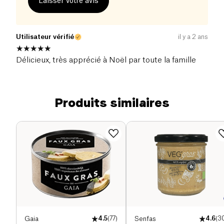
Laisser votre avis
Utilisateur vérifié
il y a 2 ans
Délicieux, très apprécié à Noël par toute la famille
Produits similaires
Gaia
4.5
(
77
)
Senfas
4.6
(
3