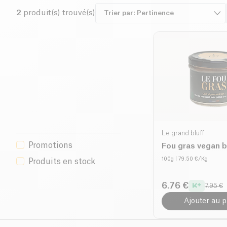
2
produit(s) trouvé(s)
Le grand bluff
Promotions
Fou gras vegan b
100g
| 79.50 €/Kg
Produits en stock
6.76 €
7.95 €
Ajouter au p