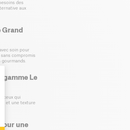
besoins des
ternative aux
e Grand
 avec soin pour
és sans compromis
is gourmands.
 la gamme Le
: Personalize Your Options
ur ceux qui
he et une texture
 pour une