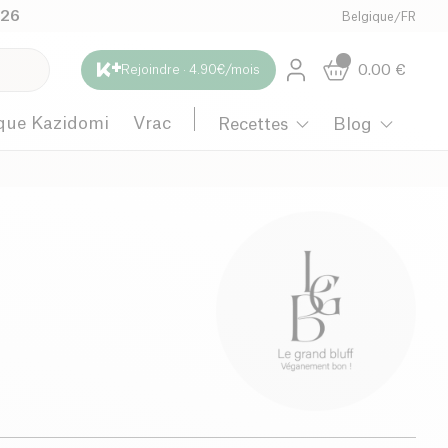
026
Belgique
/
FR
0.00
€
Rejoindre · 4.90€/mois
que Kazidomi
Vrac
Recettes
Blog