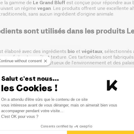
te la gamme de
Le Grand Bluff
est conçue pour répondre aux 
uivant un régime
vegan
. Les produits offrent une excellente al
traditionnels, sans aucun ingrédient d'origine animale.
dients sont utilisés dans les produits L
st élaboré avec des ingrédients
bio
et
végétaux
, sélectionnés
bre parfait entre goût et texture. Ces tartinables sont fabriqu
Continue without consent
vec des ingrédients respectueux de l'environnement et des pala
Salut c'est nous...
 une alternative vegan au foie gras dans
les Cookies !
 ?
Consent Management Platform
On a attendu d'être sûrs que le contenu de ce site
ff propose une alternative vegan appelée
faux gras
, idéale po
Axeptio consent
vous intéresse avant de vous déranger, mais on aimerait bien vous
ersion végétale du foie gras, tout en conservant une saveur ric
accompagner pendant votre visite...
C'est OK pour vous ?
Consents certified by
les avantages de choisir Le Grand Bluff