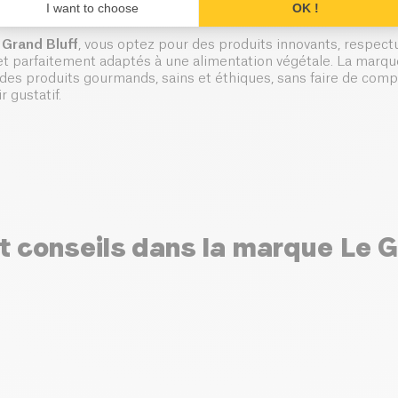
n végétale ?
I want to choose
OK !
 Grand Bluff
, vous optez pour des produits innovants, respect
et parfaitement adaptés à une alimentation végétale. La marq
r des produits gourmands, sains et éthiques, sans faire de comp
r gustatif.
et conseils dans la marque Le G