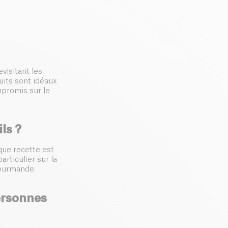
revisitant les
uits sont idéaux
mpromis sur le
ls ?
aque recette est
rticulier sur la
gourmande.
ersonnes