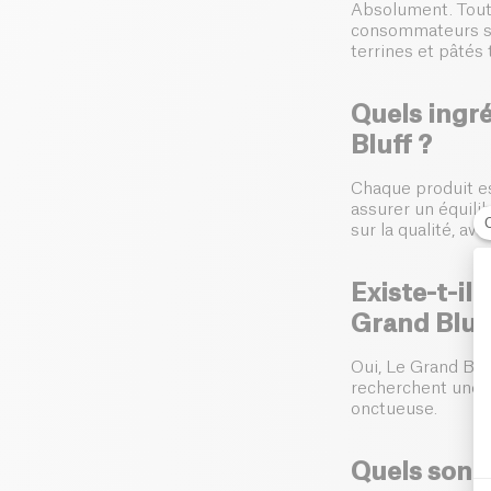
Absolument. Tou
consommateurs s
terrines et pâtés 
Quels ingré
Bluff ?
Chaque produit e
assurer un équili
sur la qualité, a
Existe-t-il
Grand Bluff
Oui, Le Grand Blu
recherchent une v
onctueuse.
Quels sont 