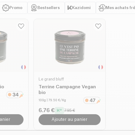
Promo
Bestsellers
Kazidomi
Mes achats fr
Le grand bluff
io
Terrine Campagne Vegan
bio
100g
| 79.50 €/Kg
6.76 €
7.95 €
anier
Ajouter au panier