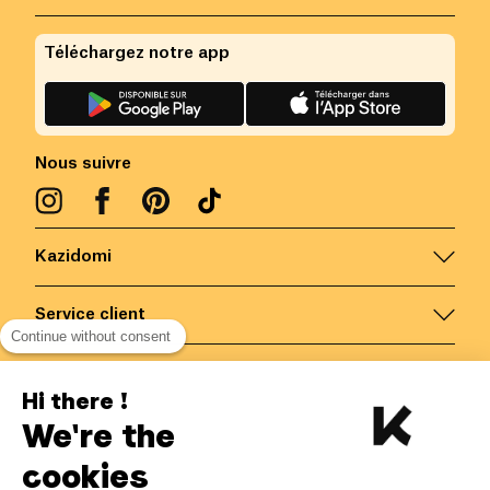
Téléchargez notre app
Nous suivre
Kazidomi
Service client
Continue without consent
Nous contacter
Hi there !
We're the
Belgique
/
FR
Paiements sécurisés via
cookies