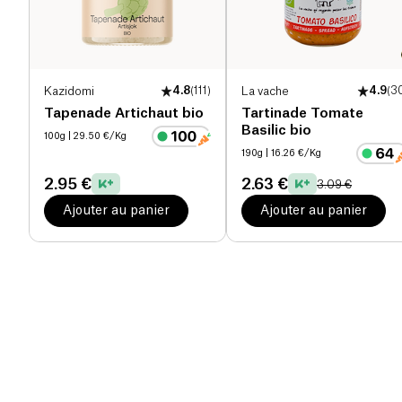
Kazidomi
4.8
(
111
)
La vache
4.9
(
3
Tapenade Artichaut bio
Tartinade Tomate
Basilic bio
100g
| 29.50 €/Kg
190g
| 16.26 €/Kg
2.95 €
2.63 €
3.09 €
Ajouter au panier
Ajouter au panier