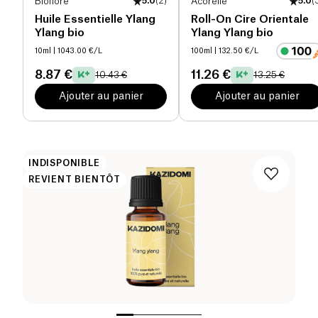
Bioflore
5.0
(
2
)
Acorelle
5.0
(
Huile Essentielle Ylang
Roll-On Cire Orientale
Ylang bio
Ylang Ylang bio
10ml
| 1043.00 €/L
100ml
| 132.50 €/L
8.87 €
11.26 €
10.43 €
13.25 €
Ajouter au panier
Ajouter au panier
INDISPONIBLE
REVIENT BIENTÔT