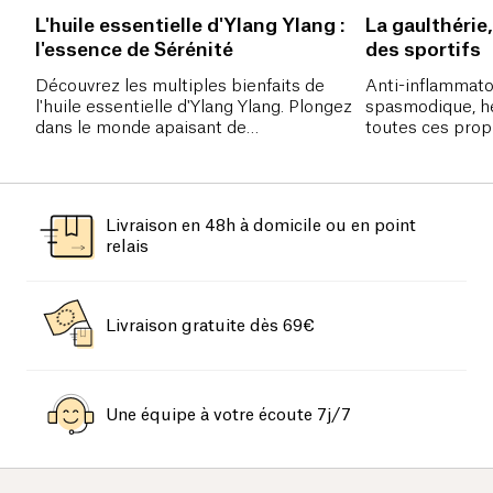
L'huile essentielle d'Ylang Ylang :
La gaulthérie,
l'essence de Sérénité
des sportifs
Découvrez les multiples bienfaits de
Anti-inflammatoi
l'huile essentielle d'Ylang Ylang. Plongez
spasmodique, hé
dans le monde apaisant de
toutes ces prop
l'aromathérapie et explorez comment
dans l'huile esse
cette huile essentielle peut contribuer à
meilleure alliée 
réduire le stress, favoriser la relaxation,
stimuler la libido et améliorer la santé de
Livraison en 48h à domicile ou en point
la peau.
relais
Livraison gratuite dès 69€
Une équipe à votre écoute 7j/7