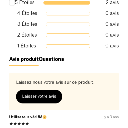
5
Étoiles
2
avis
cutanée chez la femme.
4
Étoiles
0
avis
L'ylang ylang est
récolté manuellement
à
Madagascar, pour préserver l'intégrité des fleurs et
3
Étoiles
0
avis
en retirer le maximum de molécules actives. Une
fois ramassées, les fleurs sont ensuite
distillées à
2
Étoiles
0
avis
la vapeur d'eau
afin d'en extraire toute l'huile
1
Étoiles
0
avis
essentielle. Le produit obtenu est alors certifié
biologique,
100% pur et naturel
. Il est enfin
Avis produit
Questions
conditionné dans un flacon compte-goutte, pour
délivrer une juste dose d'huile essentielle, ce
flacon étant en verre ambré afin d'éviter de
dégrader le produit qui est très fragile à la lumière.
Laissez nous votre avis sur ce produit.
Laisser votre avis
Utilisateur vérifié
il y a 3 ans