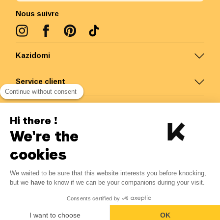
Nous suivre
Kazidomi
Service client
Continue without consent
Nous contacter
Hi there !
We're the
Belgique
/
FR
Paiements sécurisés via
cookies
We waited to be sure that this website interests you before knocking,
6.99
€
-
25
%
?
9.32
€
but we
have
to know if we can be your companions during your visit.
Economisez 2.33 € avec K+
© Kazidomi
2026
BE-BIO-03
Consents certified by
Tous droits réservés
Me notifier
I want to choose
OK