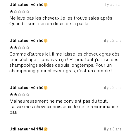
Utilisateur vérifié
il y a un an
Son
format palet
est simple à prendre en main, à
utiliser et à faire mousser. Il est
fabriqué
Ne lave pas les cheveux Je les trouve sales après
artisanalement en Bretagne
et emballé dans un
Quand il sont sec on dirais de la paille
étui en carton recyclable. L’encre utilisée pour
l’impression est une encre végétale, afin de
Utilisateur vérifié
il y a 2 ans
respecter au mieux l’environnement.
Comme d’autres ici, il me laisse les cheveux gras dès
leur séchage ! Jamais vu ça ! Et pourtant j’utilise des
shampooings solides depuis longtemps. Pour un
shampooing pour cheveux gras, c’est un comble !
Utilisateur vérifié
il y a 3 ans
Malheureusement ne me convient pas du tout.
Laisse mes cheveux poisseux. Je ne le recommande
pas
Utilisateur vérifié
il y a 3 ans