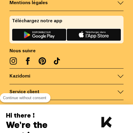
Mentions légales
Téléchargez notre app
Nous suivre
Kazidomi
Service client
Continue without consent
Nous contacter
Hi there !
We're the
Belgique
/
FR
Paiements sécurisés via