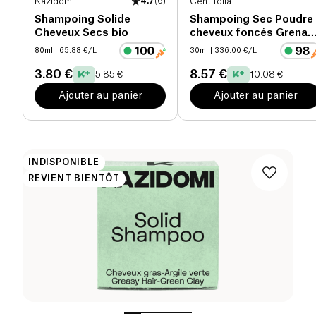
Kazidomi
4.7
(
6
)
Centifolia
Shampoing Solide
Shampoing Sec Poudre
Cheveux Secs bio
cheveux foncés Grenad
bio
80ml
| 65.88 €/L
30ml
| 336.00 €/L
3.80 €
8.57 €
5.85 €
10.08 €
Ajouter au panier
Ajouter au panier
INDISPONIBLE
REVIENT BIENTÔT