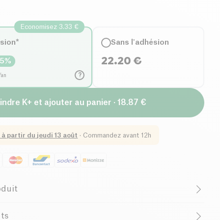
Economisez 3.33 €
ésion*
Sans l'adhésion
22.20
€
15
%
?
/an
indre K+ et ajouter au panier · 18.87 €
 à partir du
jeudi 13 août
·
Commandez avant 12h
oduit
ns gluten (ingrédients)
Sans lactose (ingrédients)
nts