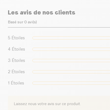
Les avis de nos clients
Basé sur 0 avi(s)
5
Étoiles
4
Étoiles
3
Étoiles
2
Étoiles
1
Étoiles
Laissez nous votre avis sur ce produit.