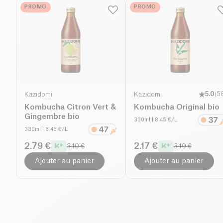
PROMO
PROMO
Kazidomi
Kazidomi
5.0
(
5
Kombucha Citron Vert &
Kombucha Original bio
Gingembre bio
330ml
| 8.45 €/L
330ml
| 8.45 €/L
2.79 €
2.17 €
3.10 €
3.10 €
Ajouter au panier
Ajouter au panier