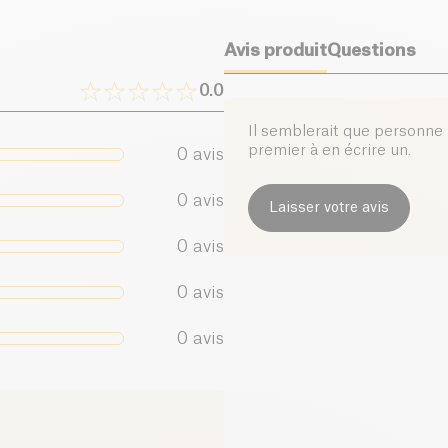
immédiat ou dilué da
réparatrice et revita
Sel (g)
Avis produit
Questions
être quotidienne, que
journée pour un rega
0.0
L’élixir Recharge est
Il semblerait que personne n
conçu pour vous acc
premier à en écrire un.
0
avis
énergie et vos défen
0
avis
Laisser votre avis
0
avis
0
avis
0
avis