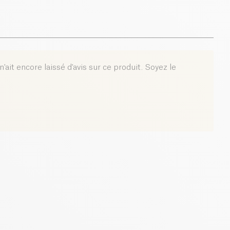
ns de l’eau chaude ou froide pour une boisson
lisante. Il s’intègre parfaitement dans une routine bien-
0 g
 ce soit au réveil, après une nuit difficile ou en pleine
in de force.
 bien plus qu’une boisson : c’est un rituel santé naturel,
'ait encore laissé d'avis sur ce produit. Soyez le
ompagner tout au long des saisons en soutenant votre
ses.