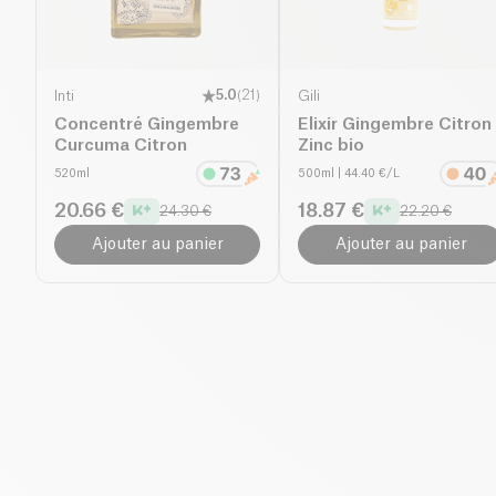
Inti
5.0
(
21
)
Gili
Concentré Gingembre
Elixir Gingembre Citron
Curcuma Citron
Zinc bio
520ml
500ml
| 44.40 €/L
20.66 €
18.87 €
24.30 €
22.20 €
Ajouter au panier
Ajouter au panier