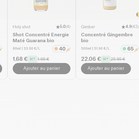
Holy shot
5.0
(
4
)
Gimber
4.9
(
42
)
Shot Concentré Energie
Concentré Gingembre
Maté Guarana bio
bio
60ml
| 33.00 €/L
500ml
| 51.90 €/L
1.68 €
22.06 €
1.98 €
25.95 €
Ajouter au panier
Ajouter au panier