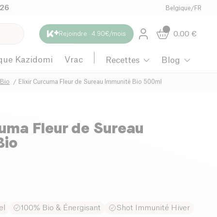
026
Belgique
/
FR
0.00
€
Rejoindre · 4.90€/mois
que Kazidomi
Vrac
Recettes
Blog
 Bio
Elixir Curcuma Fleur de Sureau Immunité Bio 500ml
cuma Fleur de Sureau
Bio
el
100% Bio & Énergisant
Shot Immunité Hiver