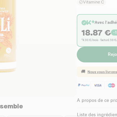
Vitamine C
Avec l'adh
18.87
€
-
*4.90 €/mois · facturé 59 €
Rejo
🚚
Nous vous livrons
A propos de ce pr
nsemble
Vegan
Sa
Liste des ingrédie