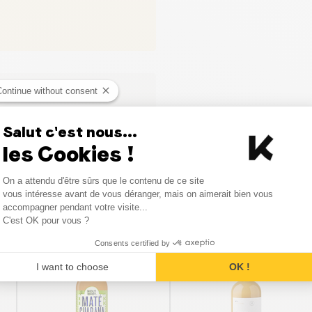
Continue without consent
ci
Salut c'est nous...
les Cookies !
Consent Management Platform
On a attendu d'être sûrs que le contenu de ce site
Axeptio consent
vous intéresse avant de vous déranger, mais on aimerait bien vous
Produits similaires
accompagner pendant votre visite...
C'est OK pour vous ?
Consents certified by
I want to choose
OK !