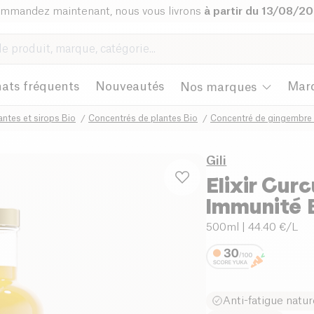
mmandez maintenant, nous vous livrons
à partir du 13/08/2
ats fréquents
Nouveautés
Mar
Nos marques
antes et sirops Bio
Concentrés de plantes Bio
Concentré de gingembre
Gili
Elixir Cur
Immunité 
500ml
| 44.40 €/L
Anti-fatigue natur