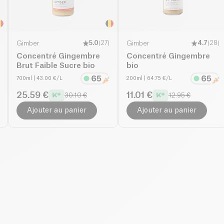
Gimber
5.0
(
27
)
Gimber
4.7
(
28
)
Concentré Gingembre
Concentré Gingembre
Brut Faible Sucre bio
bio
700ml
| 43.00 €/L
200ml
| 64.75 €/L
25.59 €
11.01 €
30.10 €
12.95 €
Ajouter au panier
Ajouter au panier