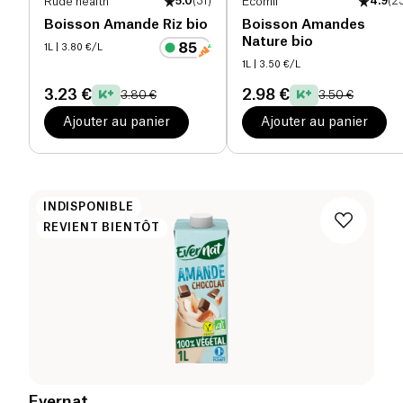
Rude health
5.0
(
31
)
Ecomil
4.9
(
2
Boisson Amande Riz bio
Boisson Amandes
Nature bio
1L
| 3.80 €/L
1L
| 3.50 €/L
3.23 €
2.98 €
3.80 €
3.50 €
Ajouter au panier
Ajouter au panier
INDISPONIBLE
REVIENT BIENTÔT
Evernat