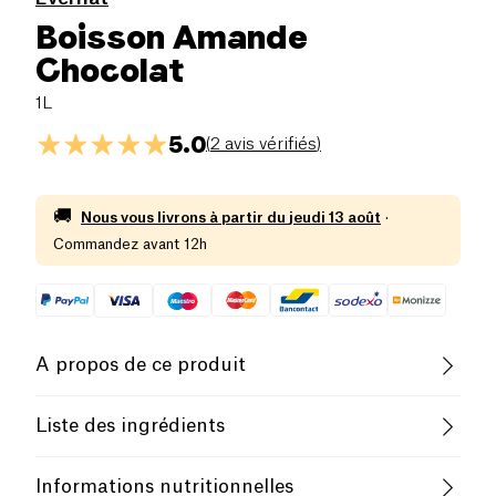
Boisson Amande
Chocolat
1L
5.0
(
2 avis vérifiés
)
🚚
Nous vous livrons à partir du
jeudi 13 août
·
Commandez avant 12h
A propos de ce produit
Pauvre en sel
Liste des ingrédients
Faible Teneur en Graisses Saturées
Lait
d
'
amandes
* (eau,
amandes
* 2,2%), sucre de
Informations nutritionnelles
canne*, amidon de riz*, cacao* dégraissé en poudre,