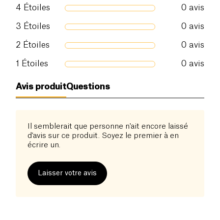
composition naturelle.
4
Étoiles
0
avis
3
Étoiles
0
avis
2
Étoiles
0
avis
1
Étoiles
0
avis
Avis produit
Questions
Il semblerait que personne n'ait encore laissé
d'avis sur ce produit. Soyez le premier à en
écrire un.
Laisser votre avis