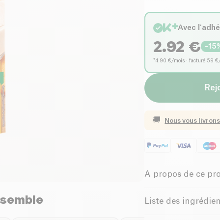
Avec l'adh
2.92
€
-
15
*4.90 €/mois · facturé 59 €
Rejo
🚚
Nous vous livrons
A propos de ce pr
nsemble
Biologique
Liste des ingrédie
Eau,
avoine
* 9%,
am