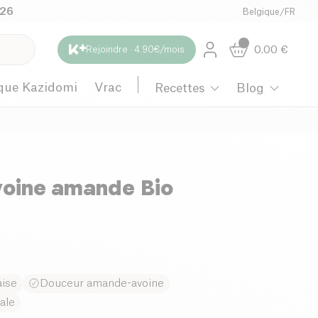
026
Belgique
/
FR
0.00
€
Rejoindre · 4.90€/mois
que Kazidomi
Vrac
Recettes
Blog
voine amande Bio
aise
Douceur amande-avoine
ale