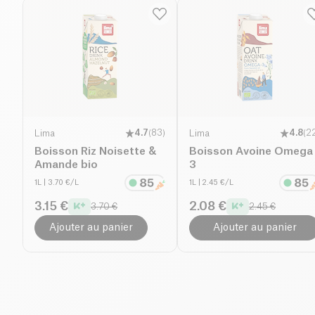
Lima
4.7
(
83
)
Lima
4.8
(
2
Boisson Riz Noisette &
Boisson Avoine Omega
Amande bio
3
1L
| 3.70 €/L
1L
| 2.45 €/L
3.15 €
2.08 €
3.70 €
2.45 €
Ajouter au panier
Ajouter au panier