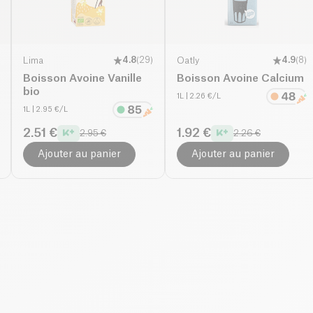
Lima
4.8
(
29
)
Oatly
4.9
(
8
)
Boisson Avoine Vanille
Boisson Avoine Calcium
bio
1L
| 2.26 €/L
1L
| 2.95 €/L
2.51 €
1.92 €
2.95 €
2.26 €
Ajouter au panier
Ajouter au panier