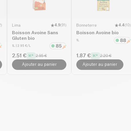
2
)
Lima
4.9
(
91
)
Bonneterre
4.4
(
10
)
Boisson Avoine Sans
Boisson Avoine bio
Gluten bio
1L
1L
| 2.95 €/L
2.51 €
1.87 €
2.95 €
2.20 €
Ajouter au panier
Ajouter au panier