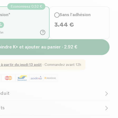
Economisez 0.52 €
ésion*
Sans l'adhésion
3.44
€
%
?
/an
indre K+ et ajouter au panier · 2.92 €
 à partir du
jeudi 13 août
·
Commandez avant 12h
oduit
B-CORP Certified
French Company
nts
andes
* 3%, huile de tournesol* pressée à froid, sel marin.