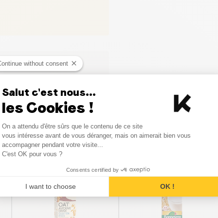
Continue without consent
ci
Salut c'est nous...
les Cookies !
Consent Management Platform
On a attendu d'être sûrs que le contenu de ce site
Axeptio consent
vous intéresse avant de vous déranger, mais on aimerait bien vous
Produits similaires
accompagner pendant votre visite...
C'est OK pour vous ?
Consents certified by
I want to choose
OK !