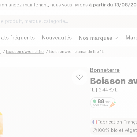
mmandez maintenant, nous vous livrons
à partir du 13/08/2
ats fréquents
Nouveautés
Mar
Nos marques
o
Boisson d'avoine Bio
Boisson avoine amande Bio 1L
Bonneterre
Boisson a
1L
| 3.44 €/L
Fabrication Franç
100% bio et végét