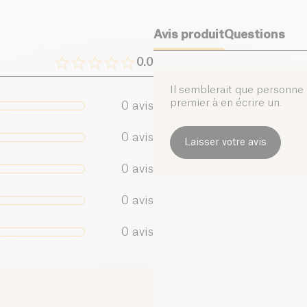
Sel (g)
Avis produit
Questions
0.0
Il semblerait que personne n
premier à en écrire un.
0
avis
0
avis
Laisser votre avis
0
avis
0
avis
0
avis