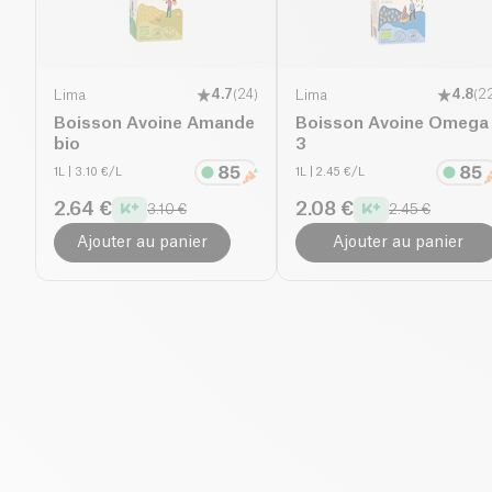
Lima
4.7
(
24
)
Lima
4.8
(
2
Boisson Avoine Amande
Boisson Avoine Omega
bio
3
1L
| 3.10 €/L
1L
| 2.45 €/L
2.64 €
2.08 €
3.10 €
2.45 €
Ajouter au panier
Ajouter au panier