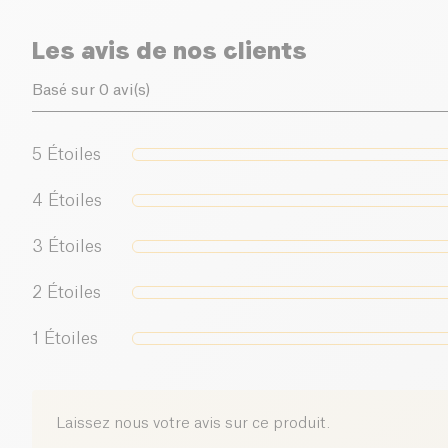
Les avis de nos clients
Basé sur 0 avi(s)
5
Étoiles
4
Étoiles
3
Étoiles
2
Étoiles
1
Étoiles
Laissez nous votre avis sur ce produit.