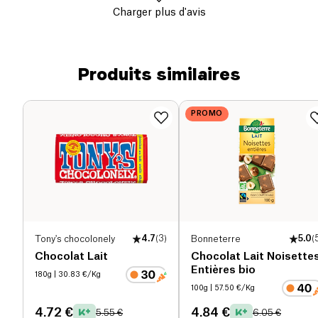
Charger plus d'avis
Produits similaires
PROMO
Tony's chocolonely
4.7
(
3
)
Bonneterre
5.0
(
Chocolat Lait
Chocolat Lait Noisette
Entières bio
180g
| 30.83 €/Kg
100g
| 57.50 €/Kg
4.72 €
4.84 €
5.55 €
6.05 €