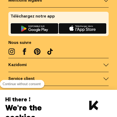
Mentions légales
Téléchargez notre app
Nous suivre
Kazidomi
Service client
Continue without consent
Nous contacter
Hi there !
We're the
Belgique
/
FR
Paiements sécurisés via