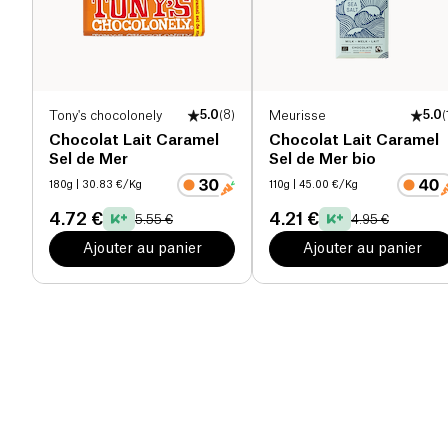
Tony's chocolonely
5.0
(
8
)
Meurisse
5.0
(
Chocolat Lait Caramel
Chocolat Lait Caramel
Sel de Mer
Sel de Mer bio
180g
| 30.83 €/Kg
110g
| 45.00 €/Kg
4.72 €
4.21 €
5.55 €
4.95 €
Ajouter au panier
Ajouter au panier