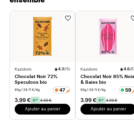
Protéines (g)
9 g
Sel (g)
0.9 g
Kazidomi
4.3
(
16
)
Kazidomi
4.6
(
8
Chocolat Noir 72%
Chocolat Noir 85% Noi
Speculoos bio
& Baies bio
85g
| 58.71 €/Kg
85g
| 58.71 €/Kg
3.99 €
3.99 €
4.99 €
4.99 €
Ajouter au panier
Ajouter au panier