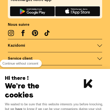
Nous suivre
Kazidomi
Service client
Continue without consent
Nous contacter
Hi there !
We're the
Belgique
/
FR
Paiements sécurisés via
cookies
We waited to be sure that this website interests you before knocking,
18.15
€
-
15
%
?
21.35
€
but we
have
to know if we can be your companions during your visit.