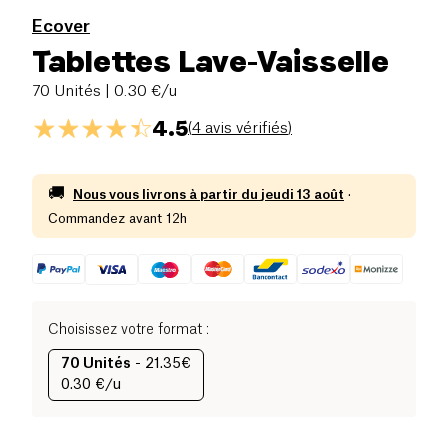
Ecover
Tablettes Lave-Vaisselle
70 Unités
| 0.30 €/u
4.5
(
4 avis vérifiés
)
🚚
Nous vous livrons à partir du
jeudi 13 août
·
Commandez avant 12h
Choisissez votre format
:
70 Unités
-
21.35€
0.30 €/u