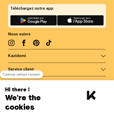
Téléchargez notre app
Nous suivre
Kazidomi
Service client
Continue without consent
Nous contacter
Hi there !
We're the
Belgique
/
FR
Paiements sécurisés via
cookies