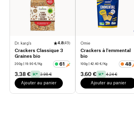
Dr. karg's
4.8
(
49
)
Omie
Crackers Classique 3
Crackers à l'emmental
Graines bio
bio
200g
| 19.90 €/Kg
100g
| 42.40 €/Kg
3.38 €
3.60 €
3.98 €
4.24 €
Ajouter au panier
Ajouter au panier