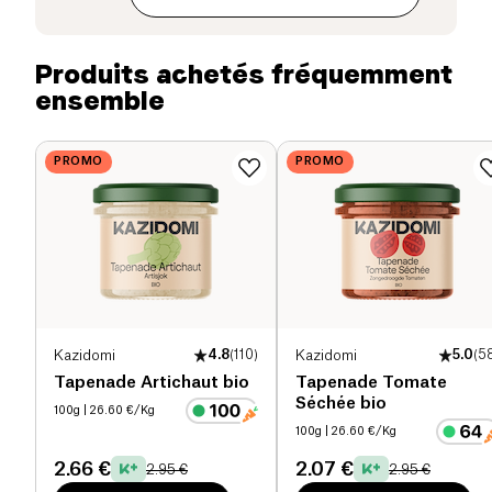
Protéines (g)
14 g
Produits achetés fréquemment
ensemble
Sel (g)
1.4 g
PROMO
PROMO
Kazidomi
4.8
(
110
)
Kazidomi
5.0
(
5
Tapenade Artichaut bio
Tapenade Tomate
Séchée bio
100g
| 26.60 €/Kg
100g
| 26.60 €/Kg
2.66 €
2.07 €
2.95 €
2.95 €