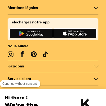
Mentions légales
Téléchargez notre app
Nous suivre
Kazidomi
Service client
Continue without consent
Nous contacter
Hi there !
We're the
Belgique
/
FR