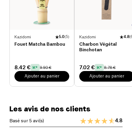
Kazidomi
5.0
(
5
)
Kazidomi
4.8
(
Fouet Matcha Bambou
Charbon Végétal
Binchotan
8.42 €
7.02 €
9.90 €
8.78 €
Ajouter au panier
Ajouter au panier
Les avis de nos clients
4.8
Basé sur 5 avi(s)