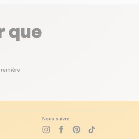
r que
première
Nous suivre