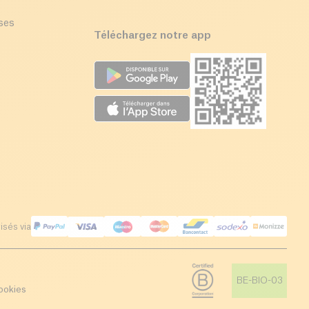
ises
Téléchargez notre app
isés via
BE-BIO-03
ookies