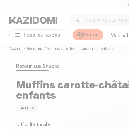
Co
Promo
Tous les rayons
Mes ach
Accueil
Recettes
Muffins carotte-châtaigne pour enfants
Retour aux
Snacks
Muffins carotte-châta
enfants
SNACKS
Difficulté
:
Facile