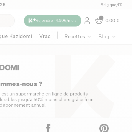
026
Belgique
/
FR
0.00
€
Rejoindre · 4.90€/mois
que Kazidomi
Vrac
Recettes
Blog
ommes-nous ?
 est un supermarché en ligne de produits
 durables jusqu’à 50% moins chers grâce à un
d’abonnement annuel.