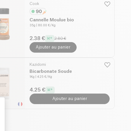
Cook
Cannelle Moulue bio
35g
| 80.00 €/Kg
2.38 €
2.80 €
Ajouter au panier
Kazidomi
Bicarbonate Soude
1Kg
| 4.25 €/Kg
4.25 €
Ajouter au panier
: Personalize Your Options