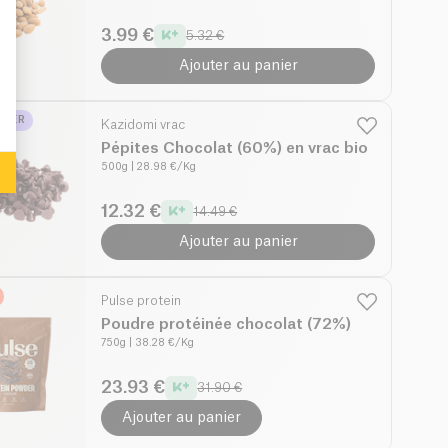
3.99 €
: Personalize Your Options
5.32 €
Ajouter au panier
LLER
Kazidomi vrac
Pépites Chocolat (60%) en vrac bio
500g
| 28.98 €/Kg
12.32 €
14.49 €
Ajouter au panier
Pulse protein
Poudre protéinée chocolat (72%)
750g
| 38.28 €/Kg
23.93 €
31.90 €
Ajouter au panier