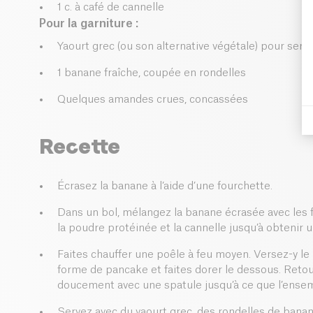
1 c. à café de cannelle
Pour la garniture :
Yaourt grec (ou son alternative végétale) pour servi
1 banane fraîche, coupée en rondelles
Quelques amandes crues, concassées
Recette
Écrasez la banane à l’aide d’une fourchette.
Dans un bol, mélangez la banane écrasée avec les f
la poudre protéinée et la cannelle jusqu’à obteni
Faites chauffer une poêle à feu moyen. Versez-y le 
forme de pancake et faites dorer le dessous. Reto
doucement avec une spatule jusqu’à ce que l’ensemb
Servez avec du yaourt grec, des rondelles de ban