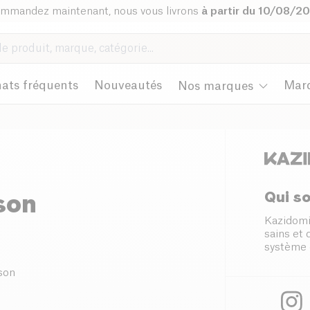
mmandez maintenant, nous vous livrons
à partir du 10/08/2
ats fréquents
Nouveautés
Mar
Nos marques
Qui s
son
Kazidomi
sains et
système 
son