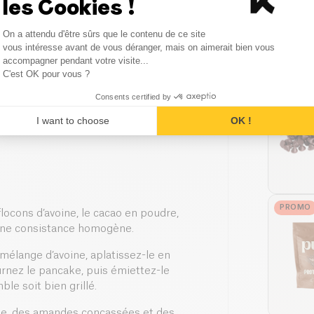
les Cookies !
Consent Management Platform
On a attendu d'être sûrs que le contenu de ce site
Axeptio consent
r
vous intéresse avant de vous déranger, mais on aimerait bien vous
accompagner pendant votre visite...
C'est OK pour vous ?
BESTSE
Consents certified by
I want to choose
OK !
PROMO
locons d’avoine, le cacao en poudre,
r une consistance homogène.
mélange d’avoine, aplatissez-le en
urnez le pancake, puis émiettez-le
le soit bien grillé.
ane, des amandes concassées et des