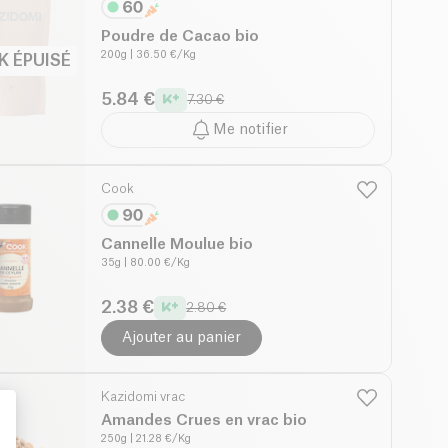
Poudre de Cacao bio
200g
| 36.50 €/Kg
K ÉPUISÉ
5.84 €
7.30 €
Me notifier
Cook
Cannelle Moulue bio
35g
| 80.00 €/Kg
2.38 €
2.80 €
Ajouter au panier
Kazidomi vrac
Amandes Crues en vrac bio
250g
| 21.28 €/Kg