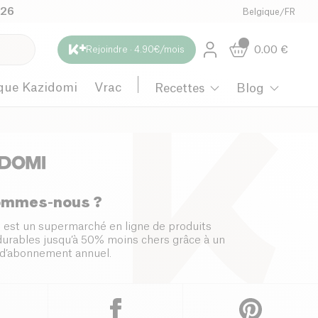
026
Belgique
/
FR
0.00
€
Rejoindre · 4.90€/mois
que Kazidomi
Vrac
Recettes
Blog
ommes-nous ?
 est un supermarché en ligne de produits
 durables jusqu’à 50% moins chers grâce à un
d’abonnement annuel.