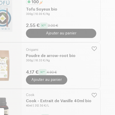
Tofu Soyeux bio
300g
| 10.00 €/Kg
2.55 €
3.00 €
Ajouter au panier
Origami
Poudre de arrow-root bio
300g
| 16.33 €/Kg
4.17 €
4.90 €
Ajouter au panier
Cook
Cook - Extrait de Vanille 40ml bio
40ml
| 312.50 €/L