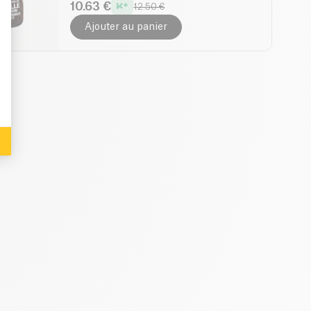
10.63 €
12.50 €
Ajouter au panier
: Personalize Your Options