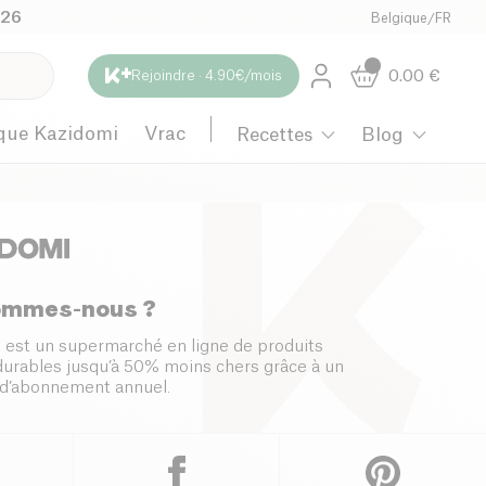
026
Belgique
/
FR
0.00
€
Rejoindre · 4.90€/mois
que Kazidomi
Vrac
Recettes
Blog
ommes-nous ?
 est un supermarché en ligne de produits
 durables jusqu’à 50% moins chers grâce à un
d’abonnement annuel.