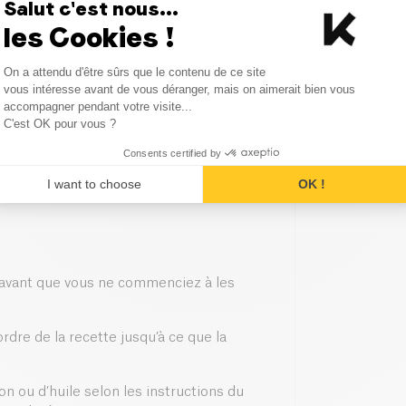
Salut c'est nous...
les Cookies !
Consent Management Platform
On a attendu d'être sûrs que le contenu de ce site
Axeptio consent
vous intéresse avant de vous déranger, mais on aimerait bien vous
accompagner pendant votre visite...
C'est OK pour vous ?
Consents certified by
I want to choose
OK !
d avant que vous ne commenciez à les
rdre de la recette jusqu’à ce que la
n ou d’huile selon les instructions du