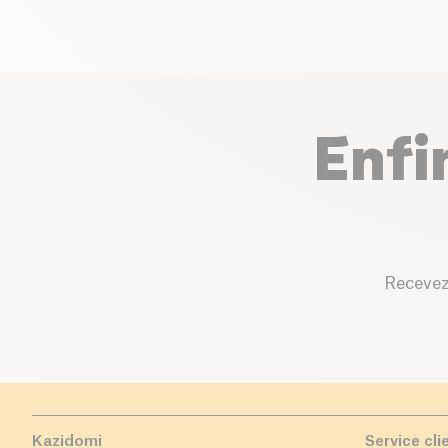
Enfi
Recevez
Kazidomi
Service cli