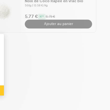
Noix de Coco Rapée en vrac bio
500g
| 13.58 €/Kg
5.77 €
6.79 €
Ajouter au panier
: Personalize Your Options