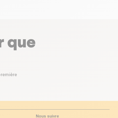
r que
première
Nous suivre