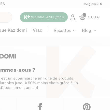
026
Belgique
/
FR
0.00
€
Rejoindre · 4.90€/mois
que Kazidomi
Vrac
Recettes
Blog
ommes-nous ?
 est un supermarché en ligne de produits
 durables jusqu’à 50% moins chers grâce à un
d’abonnement annuel.