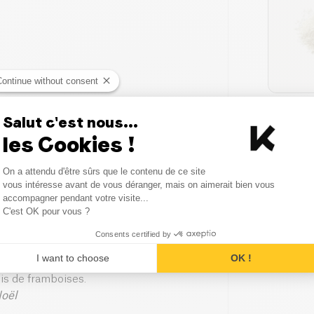
Continue without consent
Salut c'est nous...
les Cookies !
Consent Management Platform
On a attendu d'être sûrs que le contenu de ce site
t dans une casserole et porter à
Axeptio consent
vous intéresse avant de vous déranger, mais on aimerait bien vous
accompagner pendant votre visite...
C'est OK pour vous ?
amment avec une cuillère en bois.
Consents certified by
ement chemisé de film alimentaire.
I want to choose
OK !
er 4h au frais. Démouler sur un grand
lis de framboises.
Noël