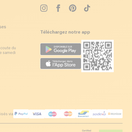
ises
Téléchargez notre app
écoute du
 le samedi
isés via