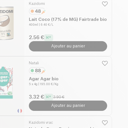
Kazidomi
Lait Coco (17% de MG) Fairtrade bio
400ml
| 6.40 €/L
2.56 €
Ajouter au panier
Natali
Agar Agar bio
5 x 4g
| 195.00 €/Kg
3.32 €
3.90 €
Ajouter au panier
Kazidomi vrac