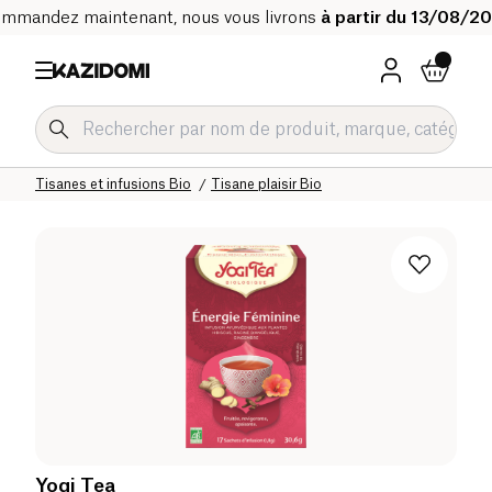
mmandez maintenant, nous vous livrons
à partir du 13/08/2
Accueil
Notre catalogue bio
Boissons Bio
Thé et tisane Bio
Tisanes et infusions Bio
Tisane plaisir Bio
Yogi Tea