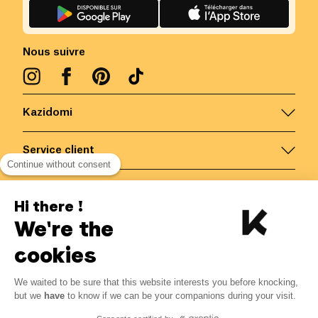
Nous suivre
Kazidomi
Service client
Continue without consent
Nous contacter
Hi there !
We're the
Belgique
/
FR
Paiements sécurisés via
cookies
We waited to be sure that this website interests you before knocking,
3.06
€
-
15
%
?
3.60
€
but we
have
to know if we can be your companions during your visit.
Economisez 0.54 € avec K+
© Kazidomi
2026
BE-BIO-03