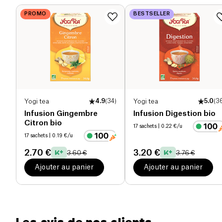
Protéines (g)
0 g
PROMO
BESTSELLER
Sel (g)
0 g
Yogi tea
4.9
(
34
)
Yogi tea
5.0
(
3
Infusion Gingembre
Infusion Digestion bio
Citron bio
17 sachets
| 0.22 €/u
17 sachets
| 0.19 €/u
2.70 €
3.20 €
3.60 €
3.76 €
Ajouter au panier
Ajouter au panier