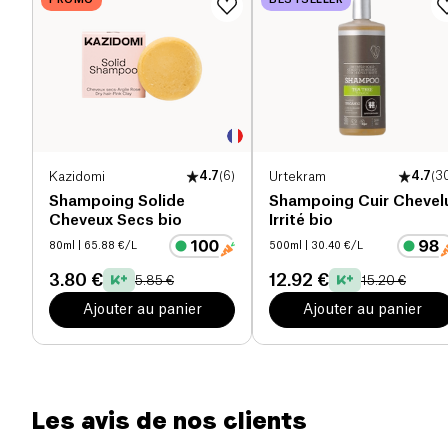
avec l'après-shampooing Urtekram après chaque
PROMO
BESTSELLER
lavage. Cela permettra de refermer les pointes
fourchues et d'hydrater davantage les cheveux.
Kazidomi
4.7
(
6
)
Urtekram
4.7
(
3
Shampoing Solide
Shampoing Cuir Chevel
Cheveux Secs bio
Irrité bio
80ml
| 65.88 €/L
500ml
| 30.40 €/L
3.80 €
12.92 €
5.85 €
15.20 €
Ajouter au panier
Ajouter au panier
Les avis de nos clients