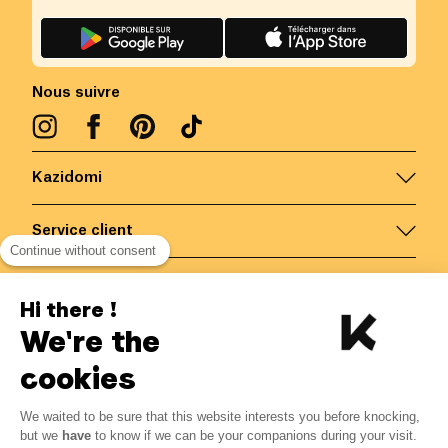
Nous suivre
Kazidomi
Service client
Continue without consent
Nous contacter
Hi there !
We're the
Belgique
/
FR
Paiements sécurisés via
cookies
We waited to be sure that this website interests you before knocking,
13.04
€
-
15
%
?
15.34
€
but we
have
to know if we can be your companions during your visit.
Economisez 2.30 € avec K+