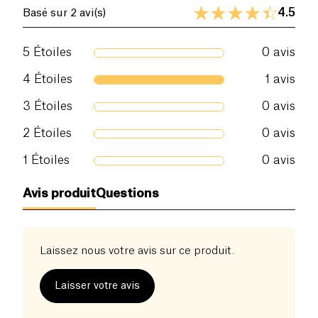
Si c’est un bouton blanc qui a été percé :
4.5
Basé sur 2 avi(s)
désinfecter avec une solution sans alcool et
appliquer le soin réparateur. Une fois bien assimilé
et la zone sèche, appliquer un patch.
5
Étoiles
0
avis
4
Étoiles
1
avis
3
Étoiles
0
avis
2
Étoiles
0
avis
1
Étoiles
0
avis
Avis produit
Questions
Laissez nous votre avis sur ce produit.
Laisser votre avis