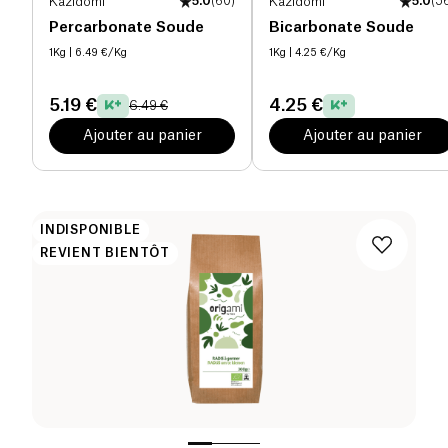
Kazidomi
5.0
(
60
)
Kazidomi
5.0
(
5
Percarbonate Soude
Bicarbonate Soude
1Kg
| 6.49 €/Kg
1Kg
| 4.25 €/Kg
5.19 €
4.25 €
6.49 €
Ajouter au panier
Ajouter au panier
INDISPONIBLE
REVIENT BIENTÔT