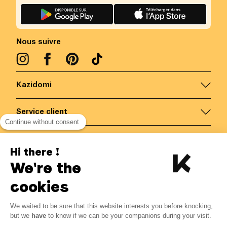
Nous suivre
Kazidomi
Service client
Continue without consent
Nous contacter
Hi there !
We're the
Belgique
/
FR
Paiements sécurisés via
cookies
We waited to be sure that this website interests you before knocking,
4.51
€
-
15
%
?
5.30
€
but we
have
to know if we can be your companions during your visit.
Economisez 0.79 € avec K+
© Kazidomi
2026