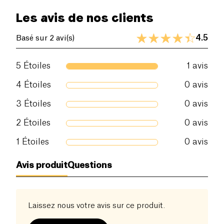
Les avis de nos clients
Fibres alimentaires (g)
0 g
4.5
Basé sur 2 avi(s)
Protéines (g)
0 g
5
Étoiles
1
avis
Sel (g)
0 g
4
Étoiles
0
avis
3
Étoiles
0
avis
2
Étoiles
0
avis
1
Étoiles
0
avis
Avis produit
Questions
Laissez nous votre avis sur ce produit.