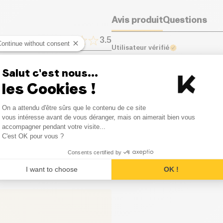
Fibres alimentaires (g)
Avis produit
Questions
Protéines (g)
3.5
Continue without consent
Utilisateur vérifié
Sel (g)
Salut c'est nous...
Super gout et texture parfait,
1
avis
les Cookies !
0
avis
Consent Management Platform
On a attendu d'être sûrs que le contenu de ce site
Axeptio consent
vous intéresse avant de vous déranger, mais on aimerait bien vous
0
avis
accompagner pendant votre visite...
C'est OK pour vous ?
0
avis
Consents certified by
0
avis
I want to choose
OK !