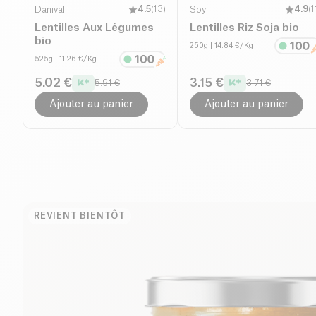
Danival
4.5
(
13
)
Soy
4.9
(
1
Lentilles Aux Légumes
Lentilles Riz Soja bio
bio
250g
| 14.84 €/Kg
525g
| 11.26 €/Kg
5.02 €
3.15 €
5.91 €
3.71 €
Ajouter au panier
Ajouter au panier
REVIENT BIENTÔT