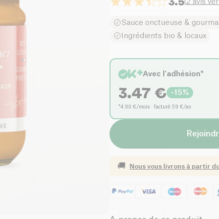
3.5
(
2 avis vér
Sauce onctueuse & gourm
Ingrédients bio & locaux
Avec l'adhésion*
3.47
€
-
15
%
*4.90 €/mois · facturé 59 €/an
Rejoindr
🚚
Nous vous livrons à partir d