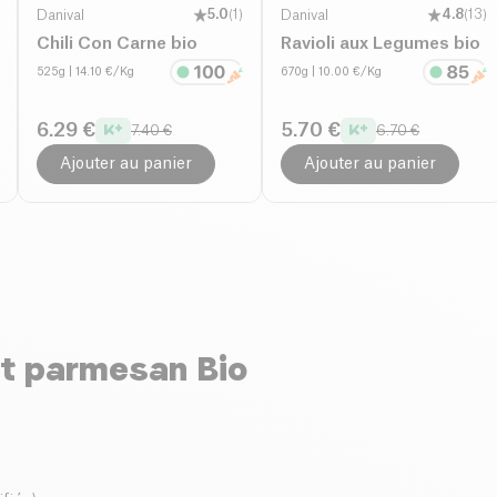
Danival
5.0
(
1
)
Danival
4.8
(
13
)
Chili Con Carne bio
Ravioli aux Legumes bio
525g
| 14.10 €/Kg
670g
| 10.00 €/Kg
6.29 €
5.70 €
7.40 €
6.70 €
Ajouter au panier
Ajouter au panier
t parmesan Bio