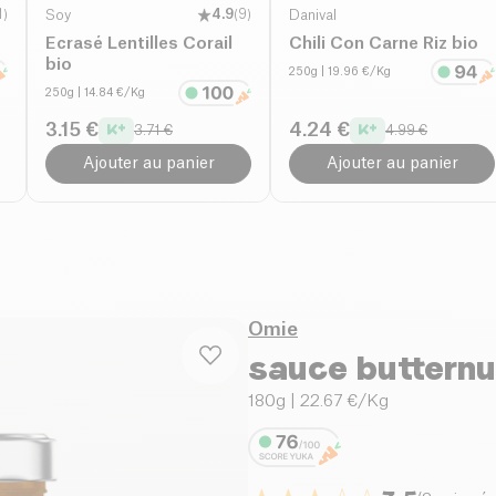
1
)
Soy
4.9
(
9
)
Danival
Ecrasé Lentilles Corail
Chili Con Carne Riz bio
bio
250g
| 19.96 €/Kg
250g
| 14.84 €/Kg
3.15 €
4.24 €
3.71 €
4.99 €
Ajouter au panier
Ajouter au panier
Omie
sauce butternu
180g
| 22.67 €/Kg