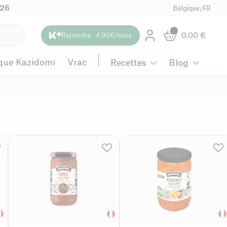
026
Belgique
/
FR
0.00
€
Rejoindre · 4.90€/mois
que Kazidomi
Vrac
Recettes
Blog