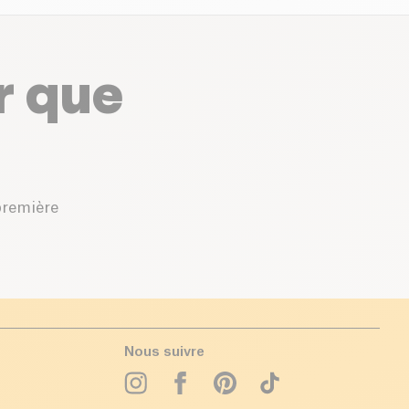
r que
première
Nous suivre