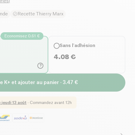
ifiés
)
ande
Recette Thierry Marx
Economisez 0.61 €
Sans l'adhésion
4.08
€
?
e K+ et ajouter au panier · 3.47 €
u
jeudi 13 août
·
Commandez avant 12h