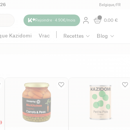
026
Belgique
/
FR
0.00
€
Rejoindre · 4.90€/mois
que Kazidomi
Vrac
Recettes
Blog