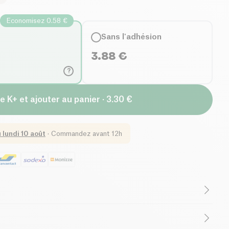
Economisez 0.58 €
Sans l'adhésion
3.88
€
?
e K+ et ajouter au panier · 3.30 €
u
lundi 10 août
·
Commandez avant 12h
Végétarien
Faible Teneur en Sucres