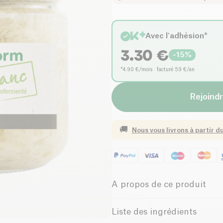
Avec l'adhésion*
3.30
€
-
15
%
*4.90 €/mois · facturé 59 €/an
Rejoindr
🚚
Nous vous livrons à partir d
A propos de ce produit
Vegan
Biologique
Liste des ingrédients