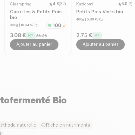
Clearspring
4.8
(
32
)
Kazidomi
5.0
(
2
)
Carottes & Petits Pois
Petits Pois Verts bio
bio
400g
| 6.88 €/Kg
350g
| 10.34 €/Kg
3.08 €
2.75 €
3.62 €
Ajouter au panier
Ajouter au panier
tofermenté Bio
éthode naturelle
Riche en nutriments
e