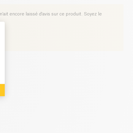
0.7 g
'ait encore laissé d'avis sur ce produit. Soyez le
: Personalize Your Options