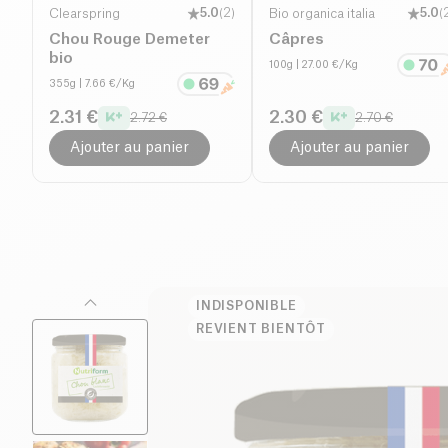
Clearspring
5.0
(
2
)
Bio organica italia
5.0
(
Chou Rouge Demeter
Câpres
bio
100g
| 27.00 €/Kg
355g
| 7.66 €/Kg
2.31 €
2.30 €
2.72 €
2.70 €
Ajouter au panier
Ajouter au panier
INDISPONIBLE
REVIENT BIENTÔT