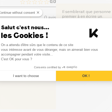
0.0
Sel (g)
Il semblerait que personne n
Continue without consent
premier à en écrire un.
0
avis
Salut c'est nous...
0
avis
Laisser votre avis
les Cookies !
0
avis
Consent Management Platform
On a attendu d'être sûrs que le contenu de ce site
Axeptio consent
vous intéresse avant de vous déranger, mais on aimerait bien vous
0
avis
accompagner pendant votre visite...
C'est OK pour vous ?
0
avis
Consents certified by
I want to choose
OK !