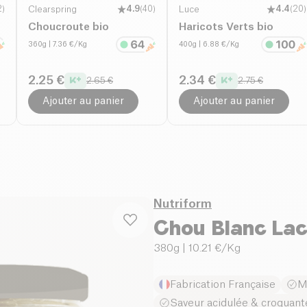
2
)
Clearspring
4.9
(
40
)
Luce
4.4
(
20
)
Choucroute bio
Haricots Verts bio
360g
| 7.36 €/Kg
400g
| 6.88 €/Kg
2.25 €
2.34 €
2.65 €
2.75 €
Ajouter au panier
Ajouter au panier
Nutriform
Chou Blanc Lac
380g
| 10.21 €/Kg
Fabrication Française
M
Saveur acidulée & croquant