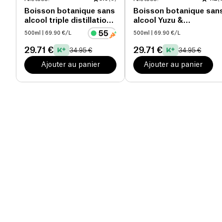
Boisson botanique sans
Boisson botanique san
alcool triple distillation
alcool Yuzu &
bio
Gingembre bio
500ml
| 69.90 €/L
500ml
| 69.90 €/L
29.71 €
29.71 €
34.95 €
34.95 €
Ajouter au panier
Ajouter au panier