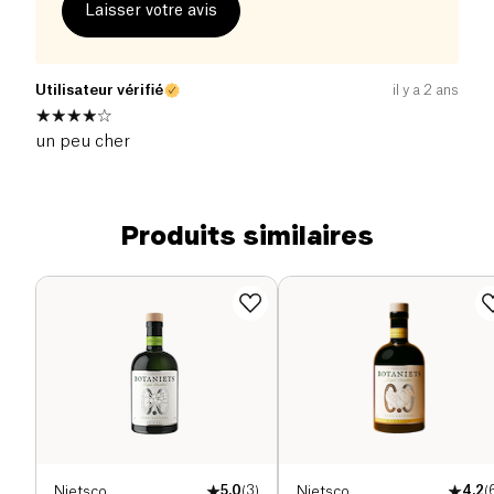
Laisser votre avis
Utilisateur vérifié
il y a 2 ans
un peu cher
Produits similaires
Nietsco.
5.0
(
3
)
Nietsco.
4.2
(