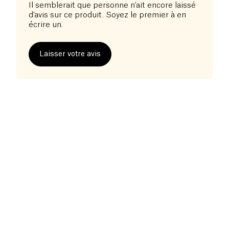
enfants de manière naturelle et efficace. Prévenez
Il semblerait que personne n'ait encore laissé
et traitez les infestations de poux en toute
d'avis sur ce produit. Soyez le premier à en
écrire un.
tranquillité.
Laisser votre avis