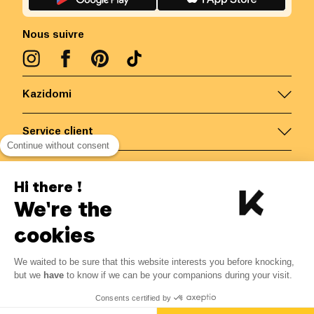
Nous suivre
Kazidomi
Service client
Continue without consent
Nous contacter
Hi there !
We're the
Belgique
/
FR
Paiements sécurisés via
cookies
We waited to be sure that this website interests you before knocking,
16.15
€
-
15
%
?
19.00
€
but we
have
to know if we can be your companions during your visit.
Economisez 2.85 € avec K+
© Kazidomi
2026
BE-BIO-03
Consents certified by
Tous droits réservés
Me notifier