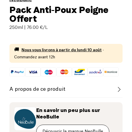
Pack Anti-Poux Peigne
Offert
250ml
| 76.00 €/L
🚚
Nous vous livrons à partir du
lundi 10 août
·
Commandez avant 12h
A propos de ce produit
Dites adieu aux poux avec le
Pack Anti-poux
de la
marque
Néobulle
. Ce pack complet vous offre une
En savoir un peu plus sur
solution efficace et naturelle pour lutter contre les
NeoBulle
poux et les lentes.
Découvrir la marque NeoBulle