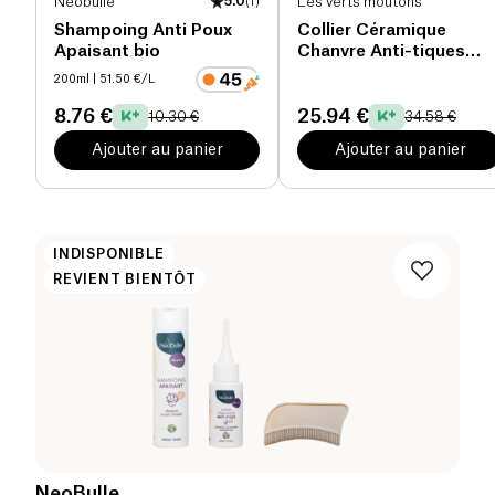
Neobulle
5.0
(
1
)
Les verts moutons
Shampoing Anti Poux
Collier Céramique
Apaisant bio
Chanvre Anti-tiques
M/L
200ml
| 51.50 €/L
8.76 €
25.94 €
10.30 €
34.58 €
Ajouter au panier
Ajouter au panier
INDISPONIBLE
REVIENT BIENTÔT
NeoBulle