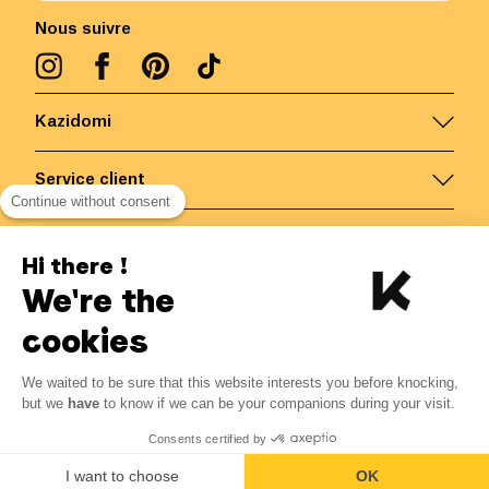
Nous suivre
Kazidomi
Service client
Continue without consent
Nous contacter
Hi there !
We're the
Belgique
/
FR
Paiements sécurisés via
cookies
We waited to be sure that this website interests you before knocking,
4.17
€
-
15
%
?
4.90
€
but we
have
to know if we can be your companions during your visit.
Economisez 0.73 € avec K+
© Kazidomi
2026
BE-BIO-03
Consents certified by
Tous droits réservés
Me notifier
I want to choose
OK