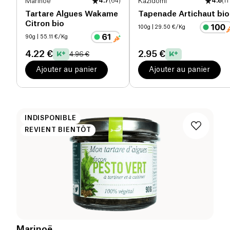
Marinoë
4.7
(
64
)
Kazidomi
4.8
(
11
Tartare Algues Wakame
Tapenade Artichaut bio
Citron bio
100g
| 29.50 €/Kg
90g
| 55.11 €/Kg
4.22 €
2.95 €
4.96 €
Ajouter au panier
Ajouter au panier
INDISPONIBLE
REVIENT BIENTÔT
Marinoë