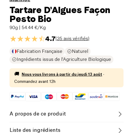
Tartare D'Algues Façon
Pesto Bio
90g
| 54.44 €/Kg
4.7
(
35 avis vérifiés
)
Fabrication Française
Naturel
Ingrédients issus de l'Agriculture Biologique
🚚
Nous vous livrons à partir du
jeudi 13 août
·
Commandez avant 12h
A propos de ce produit
Vegan
Sans lactose (ingrédients)
Liste des ingrédients