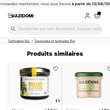
mmandez maintenant, nous vous livrons
à partir du 13/08/2
Accueil
Notre catalogue bio
Epicerie salée Bio
Snacks salés et apéritifs Bio
Tartinables Bio
Tapenades et tartinades Bio
Produits similaires