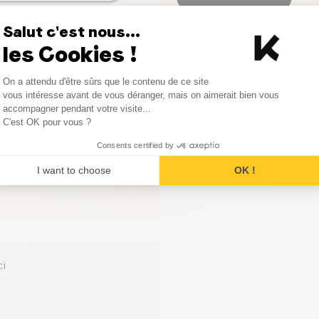
0
avis
Salut c'est nous...
les Cookies !
0
avis
Consent Management Platform
On a attendu d'être sûrs que le contenu de ce site
0
avis
Axeptio consent
vous intéresse avant de vous déranger, mais on aimerait bien vous
accompagner pendant votre visite...
C'est OK pour vous ?
Consents certified by
I want to choose
OK !
ci