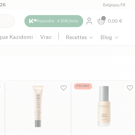
026
Belgique
/
FR
0.00
€
Rejoindre · 4.90€/mois
que Kazidomi
Vrac
Recettes
Blog
PROMO