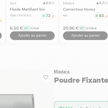
Avril
4.5
(
11
)
Mádara
4.7
(
3
)
Fluide Matifiant bio
Correcteur Honey
50ml
| 154.00 €/L
4ml
6.55 €
20.96 €
7.70 €
27.95 €
Ajouter au panier
Ajouter au panier
Mádara
Poudre Fixante