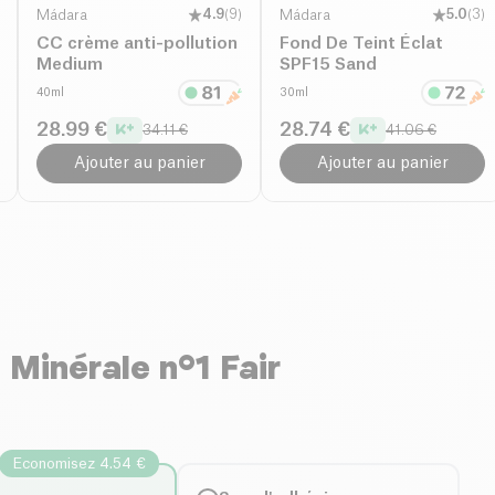
Mádara
4.9
(
9
)
Mádara
5.0
(
3
)
CC crème anti-pollution
Fond De Teint Éclat
Medium
SPF15 Sand
40ml
30ml
28.99 €
28.74 €
34.11 €
41.06 €
Ajouter au panier
Ajouter au panier
 Minérale n°1 Fair
Economisez 4.54 €