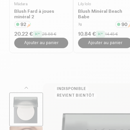
Mádara
Lily lolo
Blush Fard à joues
Blush Minéral Beach
minéral 2
Babe
3g
20.22 €
10.84 €
28.88 €
14.45 €
Ajouter au panier
Ajouter au panier
INDISPONIBLE
REVIENT BIENTÔT