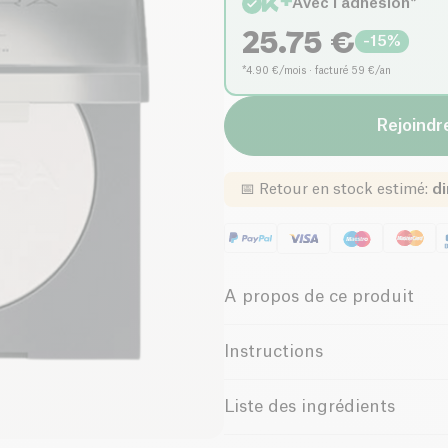
Avec l'adhésion*
25.75
€
-
15
%
*4.90 €/mois · facturé 59 €/an
Rejoindre
📅
Retour en stock estimé
:
di
A propos de ce produit
Poudre Minérale #1 Fair
– U
Instructions
conçue pour sublimer votre pe
cette poudre légère vise à amé
Utilisation
Liste des ingrédients
en minimisant les pores et en l
Avec son
effet filtre
subtil, c
MICA (CI 77019)***; CALCIU
Appliquez délicatement sur l’e