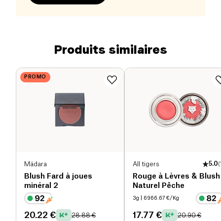
Produits similaires
PROMO
Mádara
All tigers
5.0
(
Blush Fard à joues
Rouge à Lèvres & Blush
minéral 2
Naturel Pêche
3g
| 6966.67 €/Kg
20.22 €
17.77 €
28.88 €
20.90 €