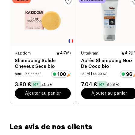
fabriquées chaque année.
PROMO
BESTSELLER
Kazidomi
4.7
(
6
)
Urtekram
4.2
(
1
Shampoing Solide
Après Shampoing Noix
Cheveux Secs bio
De Coco bio
80ml
| 65.88 €/L
180ml
| 46.00 €/L
3.80 €
7.04 €
5.85 €
8.28 €
Ajouter au panier
Ajouter au panier
Les avis de nos clients