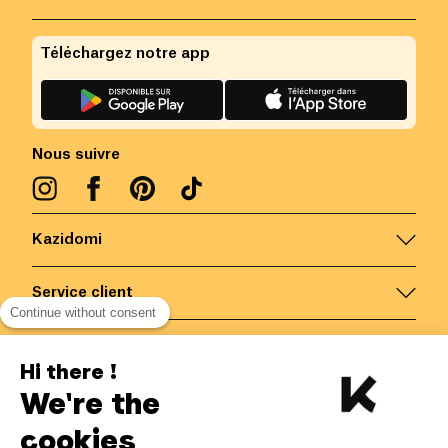
Téléchargez notre app
Nous suivre
Kazidomi
Service client
Continue without consent
Nous contacter
Hi there !
We're the
Belgique
/
FR
Paiements sécurisés via
cookies