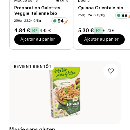
Max de génie
1.0
(
1
)
Beendi
Préparation Galettes
Quinoa Orientale bio
Veggie Italienne bio
250g
| 24.92 €/Kg
250g
| 23.24 €/Kg
4.84 €
5.30 €
6.45 €
6.23 €
Ajouter au panier
Ajouter au panier
REVIENT BIENTÔT
Ma vie sans gluten