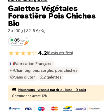
Galettes Végétales
Forestière Pois Chiches
Bio
2 x 100g
| 32.15 €/Kg
4.2
(
6 avis vérifiés
)
Fabrication Française
Champignons, sorgho, pois chiches
Sans gluten
2 galettes
🚚
Nous vous livrons à partir du
lundi 10 août
·
Commandez avant 12h