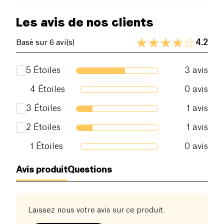
dont sucres (g)
0.9 g
La recette combine
céréale et légumineuse
, pour
Les avis de nos clients
offrir une assiette équilibrée et gourmande.
Fibres alimentaires (g)
2.2 g
Accompagnées de légumes crus ou cuits, d'une
4.2
Basé sur 6 avi(s)
salade estivale, savourez un repas sain en toute
Protéines (g)
4.2 g
simplicité.
5
Étoiles
3
avis
Sel (g)
1.02 g
4
Étoiles
0
avis
3
Étoiles
1
avis
2
Étoiles
1
avis
1
Étoiles
0
avis
Avis produit
Questions
Laissez nous votre avis sur ce produit.