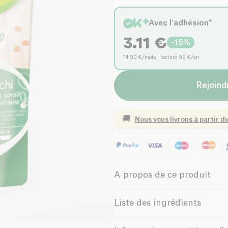
Avec l'adhésion*
3.11
€
-
15
%
*4.90 €/mois · facturé 59 €/an
Rejoindr
🚚
Nous vous livrons à partir d
A propos de ce produit
Biologique
Faible 
Liste des ingrédients
Faible Teneur en Graisse
Eau, gnocchi* aux lentilles (28%