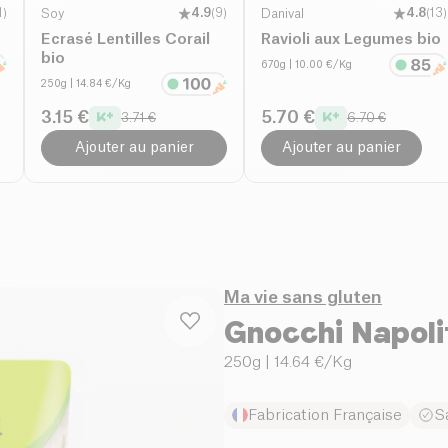
1
)
Soy
4.9
(
9
)
Danival
4.8
(
13
)
Ecrasé Lentilles Corail
Ravioli aux Legumes bio
bio
670g
| 10.00 €/Kg
250g
| 14.84 €/Kg
3.15 €
5.70 €
3.71 €
6.70 €
Ajouter au panier
Ajouter au panier
Ma vie sans gluten
Gnocchi Napoli
250g
| 14.64 €/Kg
Fabrication Française
S