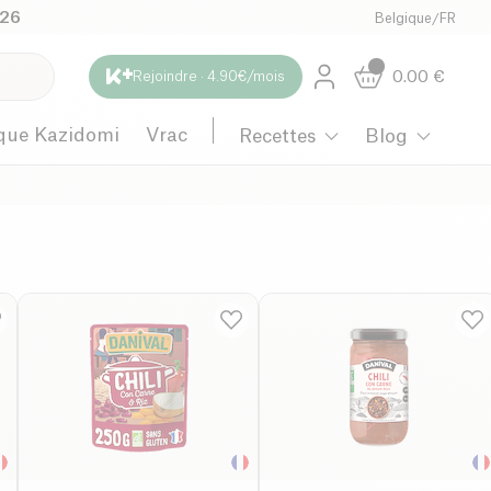
026
Belgique
/
FR
0.00
€
Rejoindre · 4.90€/mois
que Kazidomi
Vrac
Recettes
Blog