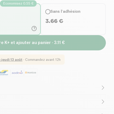
Economisez 0.55 €
Sans l'adhésion
3.66
€
?
e K+ et ajouter au panier · 3.11 €
u
jeudi 13 août
·
Commandez avant 12h
Teneur en Sucres
s Saturées
French Company
) (flocons de pommes de terre*, farine de lentille corail*