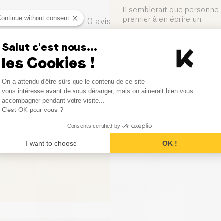
Sel (g)
Il semblerait que personne n
Continue without consent
premier à en écrire un.
0
avis
0
avis
Salut c'est nous...
Laisser votre avis
les Cookies !
0
avis
Consent Management Platform
On a attendu d'être sûrs que le contenu de ce site
0
avis
Axeptio consent
vous intéresse avant de vous déranger, mais on aimerait bien vous
accompagner pendant votre visite...
C'est OK pour vous ?
0
avis
Consents certified by
I want to choose
OK !