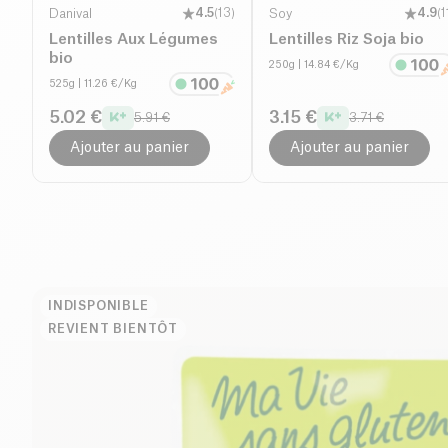
Danival
4.5
(
13
)
Soy
4.9
(
1
Lentilles Aux Légumes
Lentilles Riz Soja bio
bio
250g
| 14.84 €/Kg
525g
| 11.26 €/Kg
5.02 €
3.15 €
5.91 €
3.71 €
Ajouter au panier
Ajouter au panier
INDISPONIBLE
REVIENT BIENTÔT