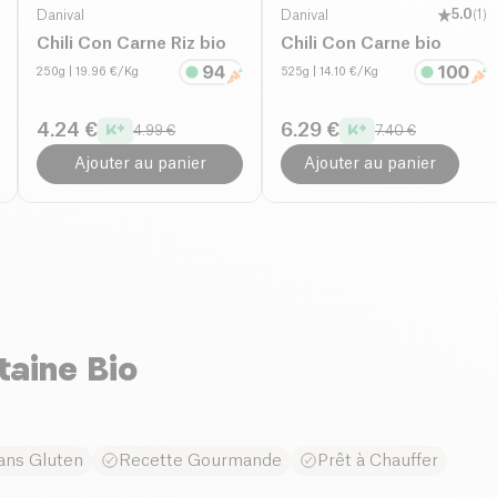
Danival
Danival
5.0
(
1
)
Chili Con Carne Riz bio
Chili Con Carne bio
250g
| 19.96 €/Kg
525g
| 14.10 €/Kg
4.24 €
6.29 €
4.99 €
7.40 €
Ajouter au panier
Ajouter au panier
taine Bio
ans Gluten
Recette Gourmande
Prêt à Chauffer