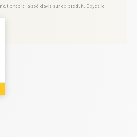
0.6 g
'ait encore laissé d'avis sur ce produit. Soyez le
: Personalize Your Options