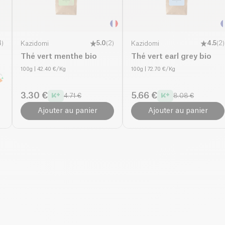
4
)
Kazidomi
5.0
(
2
)
Kazidomi
4.5
(
2
)
Thé vert menthe bio
Thé vert earl grey bio
100g
| 42.40 €/Kg
100g
| 72.70 €/Kg
3.30 €
5.66 €
4.71 €
8.08 €
Ajouter au panier
Ajouter au panier