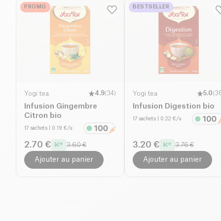
PROMO
BESTSELLER
Yogi tea
4.9
(
34
)
Yogi tea
5.0
(
3
Infusion Gingembre
Infusion Digestion bio
Citron bio
17 sachets
| 0.22 €/u
17 sachets
| 0.19 €/u
2.70 €
3.20 €
3.60 €
3.76 €
Ajouter au panier
Ajouter au panier