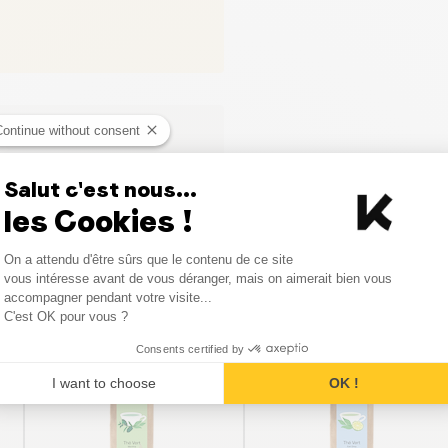
Continue without consent
ci
Salut c'est nous...
les Cookies !
Consent Management Platform
On a attendu d'être sûrs que le contenu de ce site
Axeptio consent
vous intéresse avant de vous déranger, mais on aimerait bien vous
Produits similaires
accompagner pendant votre visite...
C'est OK pour vous ?
Consents certified by
PROMO
PROMO
I want to choose
OK !