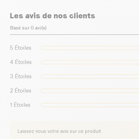
Les avis de nos clients
Basé sur 0 avi(s)
5
Étoiles
4
Étoiles
3
Étoiles
2
Étoiles
1
Étoiles
Laissez nous votre avis sur ce produit.