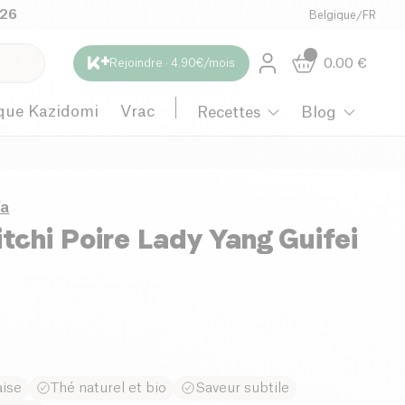
026
Belgique
/
FR
0.00
€
Rejoindre · 4.90€/mois
que Kazidomi
Vrac
Recettes
Blog
ïa
itchi Poire Lady Yang Guifei
aise
Thé naturel et bio
Saveur subtile