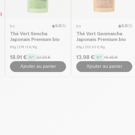
Iro
5.0
(
5
)
Iro
5.0
(
5
)
Thé Vert Sencha
Thé Vert Genmaicha
Japonais Premium bio
Japonais Premium bio
80g
| 278.13 €/Kg
80g
| 205.63 €/Kg
18.91 €
13.98 €
22.25 €
16.45 €
Ajouter au panier
Ajouter au panier