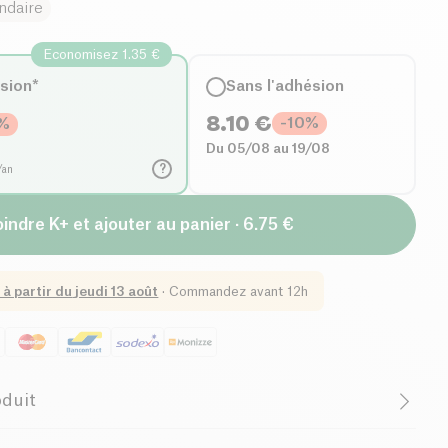
ndaire
Economisez 1.35 €
ésion*
Sans l'adhésion
8.10
€
-
10
%
%
Du 05/08 au 19/08
?
/an
indre K+ et ajouter au panier · 6.75 €
 à partir du
jeudi 13 août
·
Commandez avant 12h
oduit