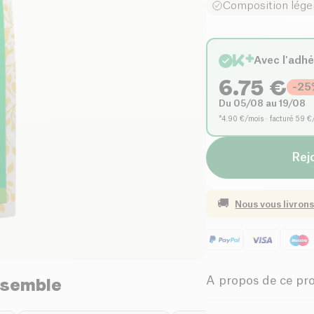
Composition lége
Avec l'adh
6.75
€
-
25
Du 05/08 au 19/08
*4.90 €/mois · facturé 59 €
Rejo
🚚
Nous vous livrons
nsemble
A propos de ce pr