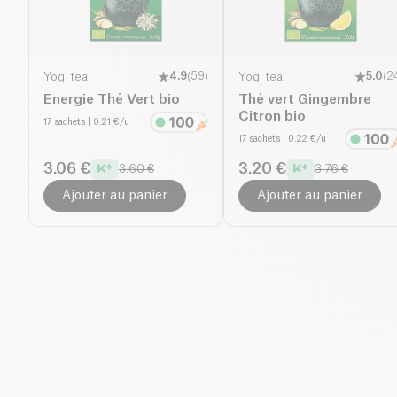
Yogi tea
4.9
(
59
)
Yogi tea
5.0
(
2
Energie Thé Vert bio
Thé vert Gingembre
Citron bio
17 sachets
| 0.21 €/u
17 sachets
| 0.22 €/u
3.06 €
3.20 €
3.60 €
3.76 €
Ajouter au panier
Ajouter au panier