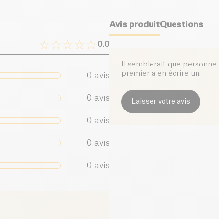
Protéines (g)
Avis produit
Questions
Sel (g)
0.0
Il semblerait que personne n
premier à en écrire un.
0
avis
0
avis
Laisser votre avis
0
avis
0
avis
0
avis