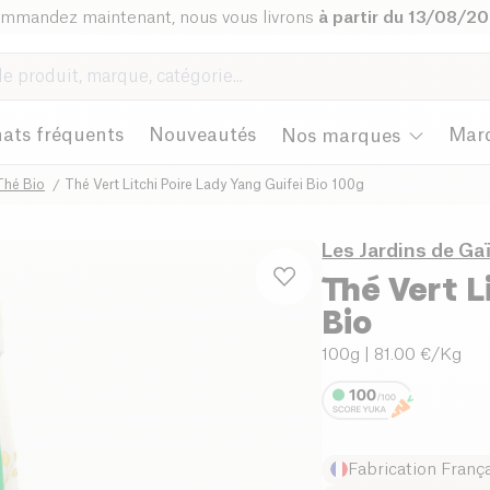
mmandez maintenant, nous vous livrons
à partir du 13/08/2
ats fréquents
Nouveautés
Mar
Nos marques
Thé Bio
Thé Vert Litchi Poire Lady Yang Guifei Bio 100g
Les Jardins de Ga
Thé Vert L
Bio
100g
| 81.00 €/Kg
Fabrication Franç