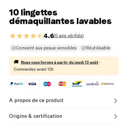
10 lingettes
démaquillantes lavables
4.6
(
5 avis vérifiés
)
Convient aux peaux sensibles
Réutilisable
🚚
Nous vous livrons à partir du
jeudi 13 août
·
Commandez avant 12h
A propos de ce produit
Les
lingettes démaquillantes Lamazuna
Origine & certification
conviennent à tous les types de peaux. Fond de
teint, rouge à lèvres, mascara, eye-liner, tout part en