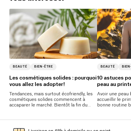
BEAUTÉ
BIEN-ÊTRE
BEAUTÉ
BIEN
Les cosmétiques solides : pourquoi
10 astuces po
vous allez les adopter!
peau au prin
Tendances, mais surtout écofriendly, les
Avoir une peau 
cosmétiques solides commencent à
accueillir le pr
accaparer le marché. Bientôt la fin du
bonne routine b
règne des produits liquides ?
quotidienne, go
voilà prêt !