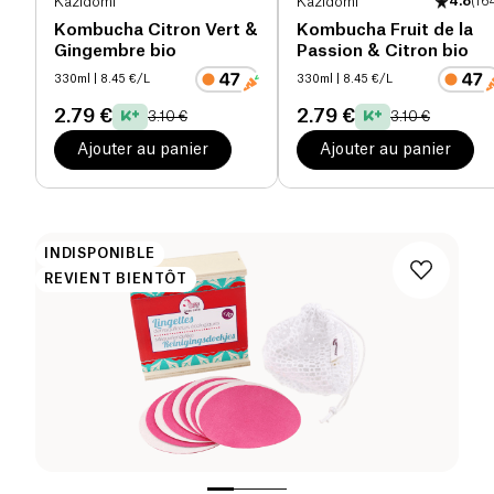
Kazidomi
Kazidomi
4.8
(
16
Kombucha Citron Vert &
Kombucha Fruit de la
Gingembre bio
Passion & Citron bio
330ml
| 8.45 €/L
330ml
| 8.45 €/L
2.79 €
2.79 €
3.10 €
3.10 €
Ajouter au panier
Ajouter au panier
INDISPONIBLE
REVIENT BIENTÔT