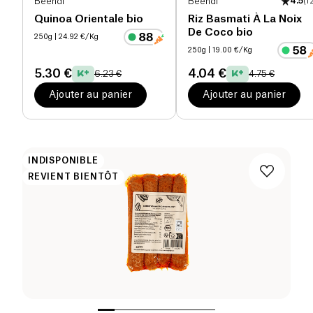
Beendi
Beendi
4.5
(
1
Quinoa Orientale bio
Riz Basmati À La Noix
De Coco bio
250g
| 24.92 €/Kg
250g
| 19.00 €/Kg
5.30 €
4.04 €
6.23 €
4.75 €
Ajouter au panier
Ajouter au panier
INDISPONIBLE
REVIENT BIENTÔT