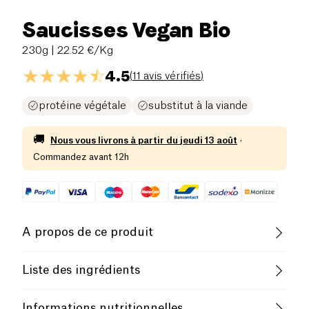
Saucisses Vegan Bio
230g
| 22.52 €/Kg
4.5
(
11 avis vérifiés
)
protéine végétale
substitut à la viande
🚚
Nous vous livrons à partir du
jeudi 13 août
·
Commandez avant 12h
A propos de ce produit
Biologique
Végétarien
Liste des ingrédients
Faible Teneur en Sucres
Eau, 23 % GLUTEN DE
BLÉ
(SEITAN)*, huile de
Informations nutritionnelles
tournesol*, FLOCONS D´AVIONE*, oignons*,