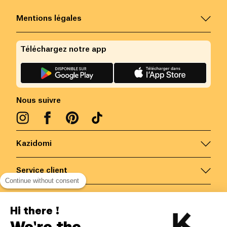
Mentions légales
Téléchargez notre app
Nous suivre
Kazidomi
Service client
Continue without consent
Nous contacter
Hi there !
We're the
Belgique
/
FR