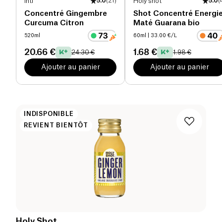
Inti
5.0
(
21
)
Holy shot
5.0
(
Concentré Gingembre
Shot Concentré Energi
Curcuma Citron
Maté Guarana bio
520ml
60ml
| 33.00 €/L
20.66 €
1.68 €
24.30 €
1.98 €
Ajouter au panier
Ajouter au panier
INDISPONIBLE
REVIENT BIENTÔT
Holy Shot