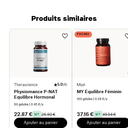
Produits similaires
PROMO
Therascience
5.0
(
4
)
Miyé
Physiomance P-NAT
MY Équilibre Féminin
Equilibre Hormonal
160 gelules
| 0.28 €/u
60 gelules
| 0.45 €/u
22.87 €
37.16 €
26.90 €
49.54 €
Ajouter au panier
Ajouter au panier