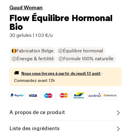
Guud Woman
Flow Équilibre Hormonal
Bio
30 gelules
| 1.03 €/u
Fabrication Belge
Équilibre hormonal
Énergie & fertilité
Formule 100% naturelle
🚚
Nous vous livrons à partir du
jeudi 13 août
·
Commandez avant 12h
A propos de ce produit
Vegan
Pauvre en sel
Biologique
Liste des ingrédients