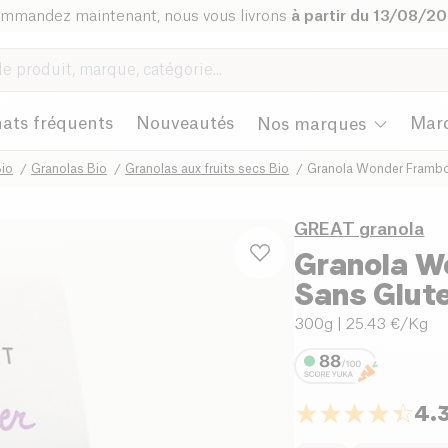
mmandez maintenant, nous vous livrons
à partir du 13/08/2
ats fréquents
Nouveautés
Mar
Nos marques
Bio
Granolas Bio
Granolas aux fruits secs Bio
Granola Wonder Frambo
GREAT granola
Granola W
Sans Glute
300g
| 25.43 €/Kg
4.