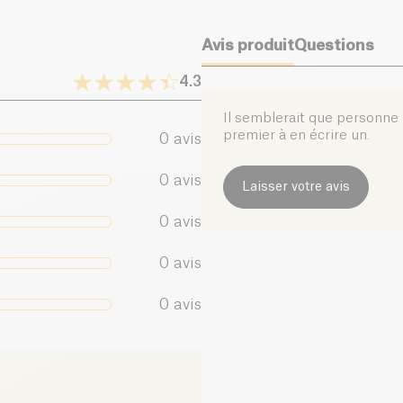
Sel (g)
Avis produit
Questions
4.3
Il semblerait que personne n
premier à en écrire un.
0
avis
0
avis
Laisser votre avis
0
avis
0
avis
0
avis