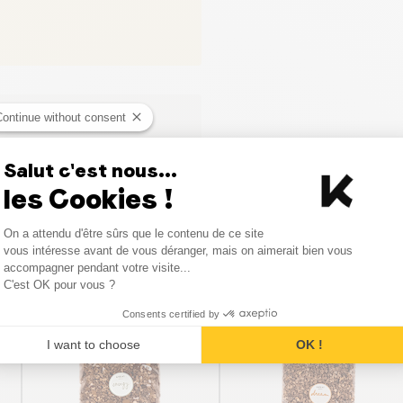
Continue without consent
ci
Salut c'est nous...
les Cookies !
Consent Management Platform
On a attendu d'être sûrs que le contenu de ce site
Axeptio consent
vous intéresse avant de vous déranger, mais on aimerait bien vous
Produits similaires
accompagner pendant votre visite...
C'est OK pour vous ?
Consents certified by
I want to choose
OK !