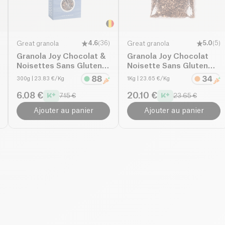
Great granola
4.6
(
36
)
Great granola
5.0
(
5
)
Granola Joy Chocolat &
Granola Joy Chocolat
Noisettes Sans Gluten
Noisette Sans Gluten
bio
bio
300g
| 23.83 €/Kg
1Kg
| 23.65 €/Kg
6.08 €
20.10 €
7.15 €
23.65 €
Ajouter au panier
Ajouter au panier