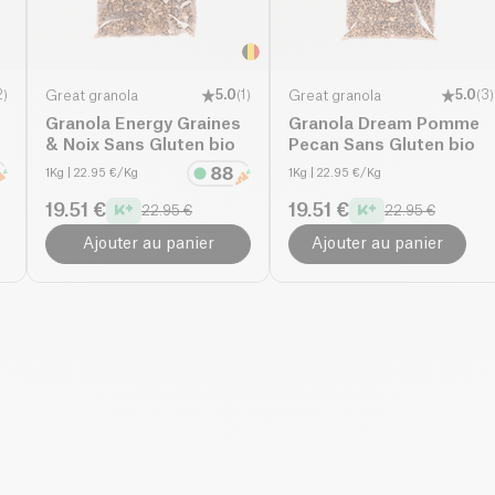
2
)
Great granola
5.0
(
1
)
Great granola
5.0
(
3
)
Granola Energy Graines
Granola Dream Pomme
& Noix Sans Gluten bio
Pecan Sans Gluten bio
1Kg
| 22.95 €/Kg
1Kg
| 22.95 €/Kg
19.51 €
19.51 €
22.95 €
22.95 €
Ajouter au panier
Ajouter au panier