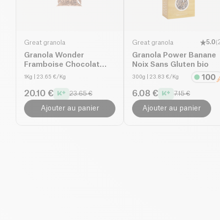
Great granola
Great granola
5.0
(
Granola Wonder
Granola Power Banane
Framboise Chocolat
Noix Sans Gluten bio
Sans Gluten bio
1Kg
| 23.65 €/Kg
300g
| 23.83 €/Kg
20.10 €
6.08 €
23.65 €
7.15 €
Ajouter au panier
Ajouter au panier