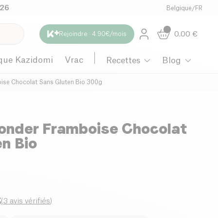
026
Belgique
/
FR
0.00
€
Rejoindre · 4.90€/mois
que Kazidomi
Vrac
Recettes
Blog
ise Chocolat Sans Gluten Bio 300g
onder Framboise Chocolat
n Bio
3
(
3 avis vérifiés
)