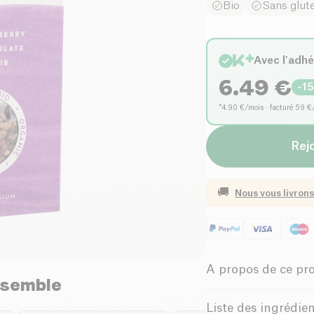
Bio
Sans glut
Avec l'adh
6.49
€
-
1
*4.90 €/mois · facturé 59 €
Rejo
🚚
Nous vous livrons
A propos de ce pr
nsemble
Sans gluten (in
Liste des ingrédie