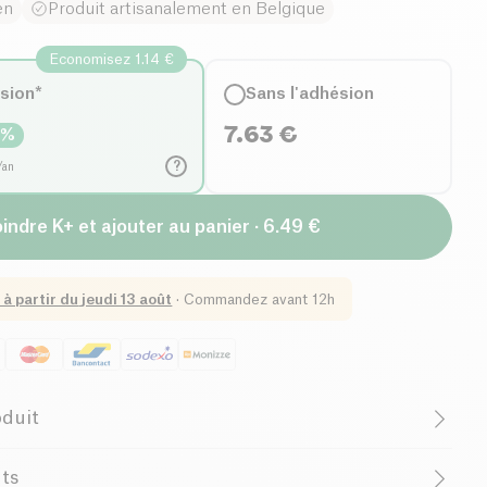
en
Produit artisanalement en Belgique
Economisez 1.14 €
ésion*
Sans l'adhésion
7.63
€
5
%
?
/an
indre K+ et ajouter au panier · 6.49 €
 à partir du
jeudi 13 août
·
Commandez avant 12h
oduit
grédients)
Sans lactose (ingrédients)
nts