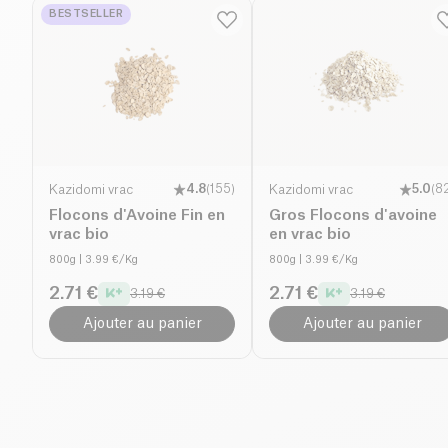
BESTSELLER
Kazidomi vrac
4.8
(
155
)
Kazidomi vrac
5.0
(
8
Flocons d'Avoine Fin en
Gros Flocons d'avoine
vrac bio
en vrac bio
800g
| 3.99 €/Kg
800g
| 3.99 €/Kg
2.71 €
2.71 €
3.19 €
3.19 €
Ajouter au panier
Ajouter au panier